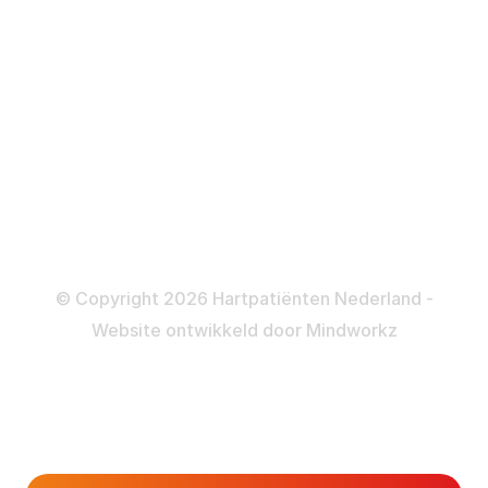
ICD
Katheteriseren
Dotteren
Informatie en beleid
Colofon
Disclaimer
Privacy- en Cookiebeleid
© Copyright 2026 Hartpatiënten Nederland -
Website ontwikkeld door
Mindworkz