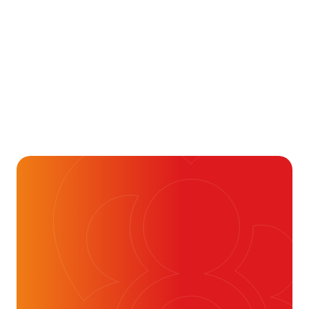
Aandoening, Behandeling, Gezondheid & Aandoeningen, 
Je kunt vaak veel meer
dan je denkt
16 juli 2026
Alvast ontzettend bedankt!
Help mee en doneer
ouw donatie kunnen we 1,7 miljoen
t- en vaatpatiënten onafhankelijk
blijven ondersteunen.