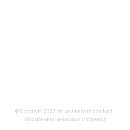
Over behandelingen
Defibrillator
ICD
Katheteriseren
Dotteren
Informatie en beleid
Colofon
Disclaimer
Privacy- en Cookiebeleid
© Copyright 2026 Hartpatiënten Nederland -
Website ontwikkeld door
Mindworkz