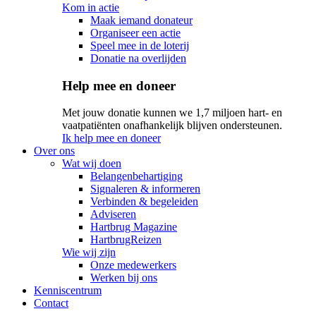
Kom in actie
Maak iemand donateur
Organiseer een actie
Speel mee in de loterij
Donatie na overlijden
Help mee en doneer
Met jouw donatie kunnen we 1,7 miljoen hart- en
vaatpatiënten onafhankelijk blijven ondersteunen.
Ik help mee en doneer
Over ons
Wat wij doen
Belangenbehartiging
Signaleren & informeren
Verbinden & begeleiden
Adviseren
Hartbrug Magazine
HartbrugReizen
Wie wij zijn
Onze medewerkers
Werken bij ons
Kenniscentrum
Contact