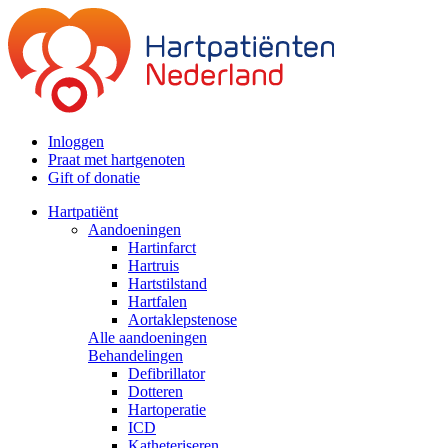
Inloggen
Praat met hartgenoten
Gift of donatie
Hartpatiënt
Aandoeningen
Hartinfarct
Hartruis
Hartstilstand
Hartfalen
Aortaklepstenose
Alle aandoeningen
Behandelingen
Defibrillator
Dotteren
Hartoperatie
ICD
Katheteriseren