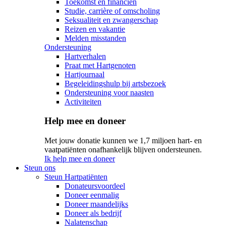
Toekomst en financiën
Studie, carrière of omscholing
Seksualiteit en zwangerschap
Reizen en vakantie
Melden misstanden
Ondersteuning
Hartverhalen
Praat met Hartgenoten
Hartjournaal
Begeleidingshulp bij artsbezoek
Ondersteuning voor naasten
Activiteiten
Help mee en doneer
Met jouw donatie kunnen we 1,7 miljoen hart- en
vaatpatiënten onafhankelijk blijven ondersteunen.
Ik help mee en doneer
Steun ons
Steun Hartpatiënten
Donateursvoordeel
Doneer eenmalig
Doneer maandelijks
Doneer als bedrijf
Nalatenschap