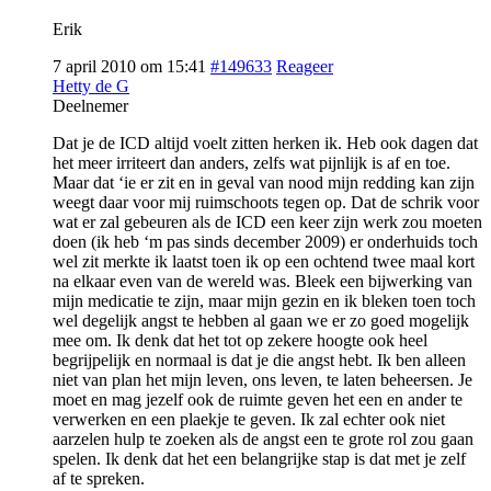
Erik
7 april 2010 om 15:41
#149633
Reageer
Hetty de G
Deelnemer
Dat je de ICD altijd voelt zitten herken ik. Heb ook dagen dat
het meer irriteert dan anders, zelfs wat pijnlijk is af en toe.
Maar dat ‘ie er zit en in geval van nood mijn redding kan zijn
weegt daar voor mij ruimschoots tegen op. Dat de schrik voor
wat er zal gebeuren als de ICD een keer zijn werk zou moeten
doen (ik heb ‘m pas sinds december 2009) er onderhuids toch
wel zit merkte ik laatst toen ik op een ochtend twee maal kort
na elkaar even van de wereld was. Bleek een bijwerking van
mijn medicatie te zijn, maar mijn gezin en ik bleken toen toch
wel degelijk angst te hebben al gaan we er zo goed mogelijk
mee om. Ik denk dat het tot op zekere hoogte ook heel
begrijpelijk en normaal is dat je die angst hebt. Ik ben alleen
niet van plan het mijn leven, ons leven, te laten beheersen. Je
moet en mag jezelf ook de ruimte geven het een en ander te
verwerken en een plaekje te geven. Ik zal echter ook niet
aarzelen hulp te zoeken als de angst een te grote rol zou gaan
spelen. Ik denk dat het een belangrijke stap is dat met je zelf
af te spreken.