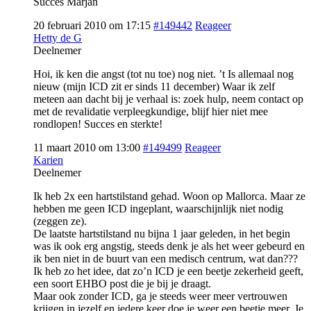
Succes Marjan
20 februari 2010 om 17:15
#149442
Reageer
Hetty de G
Deelnemer
Hoi, ik ken die angst (tot nu toe) nog niet. ’t Is allemaal nog
nieuw (mijn ICD zit er sinds 11 december) Waar ik zelf
meteen aan dacht bij je verhaal is: zoek hulp, neem contact op
met de revalidatie verpleegkundige, blijf hier niet mee
rondlopen! Succes en sterkte!
11 maart 2010 om 13:00
#149499
Reageer
Karien
Deelnemer
Ik heb 2x een hartstilstand gehad. Woon op Mallorca. Maar ze
hebben me geen ICD ingeplant, waarschijnlijk niet nodig
(zeggen ze).
De laatste hartstilstand nu bijna 1 jaar geleden, in het begin
was ik ook erg angstig, steeds denk je als het weer gebeurd en
ik ben niet in de buurt van een medisch centrum, wat dan???
Ik heb zo het idee, dat zo’n ICD je een beetje zekerheid geeft,
een soort EHBO post die je bij je draagt.
Maar ook zonder ICD, ga je steeds weer meer vertrouwen
krijgen in jezelf en iedere keer doe je weer een beetje meer. Je