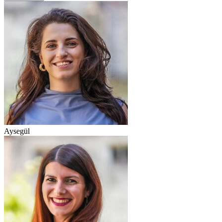
Aysegül