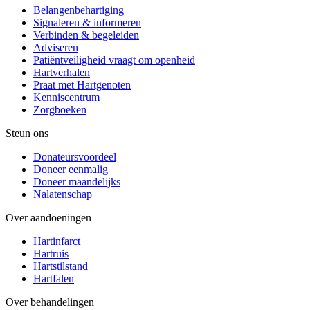
Belangenbehartiging
Signaleren & informeren
Verbinden & begeleiden
Adviseren
Patiëntveiligheid vraagt om openheid
Hartverhalen
Praat met Hartgenoten
Kenniscentrum
Zorgboeken
Steun ons
Donateursvoordeel
Doneer eenmalig
Doneer maandelijks
Nalatenschap
Over aandoeningen
Hartinfarct
Hartruis
Hartstilstand
Hartfalen
Over behandelingen