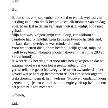
Gast
Hoi,
Ik ben sinds eind september 2008 icd-er en heb wel last van
het ding in die zin dat ik het praktisch elk moment van de dag
voel. Maar last in de zin van angst heb ik eigenlijk bijna niet
gehad.
Mijn hart was, volgens mijn cardioloog, een tijdbom en
daardoor had ik feitelijk geen keus.een tweede hartstilstand,
de kans dat te overleven was minder dan nul.
Voor wat betreft die tijdbom heeft hij gelijk gehad, mijn icd
heeft twee terecht therapie moeten afgeven ( hartritme 283 en
326/ minuut!).
Ik weet dat ik het ding niet voor niks heb gekregen en dat het
apparaat doet waarvoor het is geïmplanteerd, Die
geruststellende gedachte weegt vele malen zwaarder dan het
gevoel wat je hebt op het moment dat het een schok afgeeft.
Gekscherend noem ik hem weleens “Popeye”, omdat dit klein
ijzeren blikje je een enorme stoor energie geeft op het moment
dat je het zelf niet meer red.
Groeten,
Erik