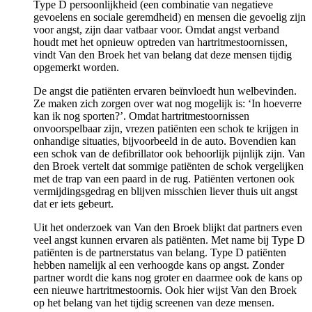
Type D persoonlijkheid (een combinatie van negatieve
gevoelens en sociale geremdheid) en mensen die gevoelig zijn
voor angst, zijn daar vatbaar voor. Omdat angst verband
houdt met het opnieuw optreden van hartritmestoornissen,
vindt Van den Broek het van belang dat deze mensen tijdig
opgemerkt worden.
De angst die patiënten ervaren beïnvloedt hun welbevinden.
Ze maken zich zorgen over wat nog mogelijk is: ‘In hoeverre
kan ik nog sporten?’. Omdat hartritmestoornissen
onvoorspelbaar zijn, vrezen patiënten een schok te krijgen in
onhandige situaties, bijvoorbeeld in de auto. Bovendien kan
een schok van de defibrillator ook behoorlijk pijnlijk zijn. Van
den Broek vertelt dat sommige patiënten de schok vergelijken
met de trap van een paard in de rug. Patiënten vertonen ook
vermijdingsgedrag en blijven misschien liever thuis uit angst
dat er iets gebeurt.
Uit het onderzoek van Van den Broek blijkt dat partners even
veel angst kunnen ervaren als patiënten. Met name bij Type D
patiënten is de partnerstatus van belang. Type D patiënten
hebben namelijk al een verhoogde kans op angst. Zonder
partner wordt die kans nog groter en daarmee ook de kans op
een nieuwe hartritmestoornis. Ook hier wijst Van den Broek
op het belang van het tijdig screenen van deze mensen.