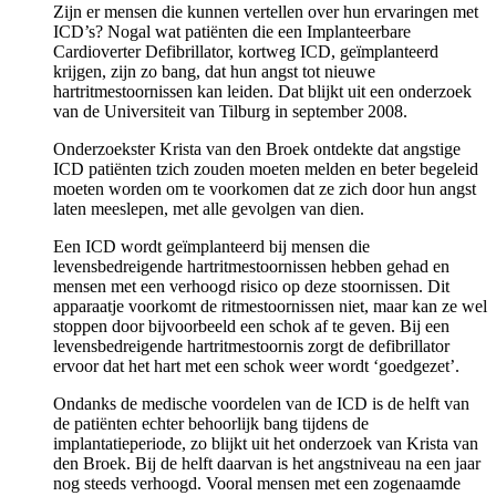
Zijn er mensen die kunnen vertellen over hun ervaringen met
ICD’s? Nogal wat patiënten die een Implanteerbare
Cardioverter Defibrillator, kortweg ICD, geïmplanteerd
krijgen, zijn zo bang, dat hun angst tot nieuwe
hartritmestoornissen kan leiden. Dat blijkt uit een onderzoek
van de Universiteit van Tilburg in september 2008.
Onderzoekster Krista van den Broek ontdekte dat angstige
ICD patiënten tzich zouden moeten melden en beter begeleid
moeten worden om te voorkomen dat ze zich door hun angst
laten meeslepen, met alle gevolgen van dien.
Een ICD wordt geïmplanteerd bij mensen die
levensbedreigende hartritmestoornissen hebben gehad en
mensen met een verhoogd risico op deze stoornissen. Dit
apparaatje voorkomt de ritmestoornissen niet, maar kan ze wel
stoppen door bijvoorbeeld een schok af te geven. Bij een
levensbedreigende hartritmestoornis zorgt de defibrillator
ervoor dat het hart met een schok weer wordt ‘goedgezet’.
Ondanks de medische voordelen van de ICD is de helft van
de patiënten echter behoorlijk bang tijdens de
implantatieperiode, zo blijkt uit het onderzoek van Krista van
den Broek. Bij de helft daarvan is het angstniveau na een jaar
nog steeds verhoogd. Vooral mensen met een zogenaamde