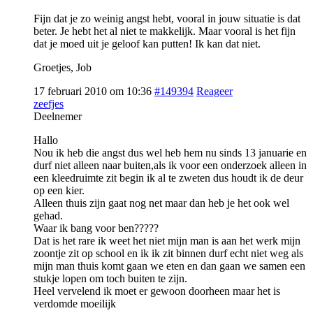
Fijn dat je zo weinig angst hebt, vooral in jouw situatie is dat
beter. Je hebt het al niet te makkelijk. Maar vooral is het fijn
dat je moed uit je geloof kan putten! Ik kan dat niet.
Groetjes, Job
17 februari 2010 om 10:36
#149394
Reageer
zeefjes
Deelnemer
Hallo
Nou ik heb die angst dus wel heb hem nu sinds 13 januarie en
durf niet alleen naar buiten,als ik voor een onderzoek alleen in
een kleedruimte zit begin ik al te zweten dus houdt ik de deur
op een kier.
Alleen thuis zijn gaat nog net maar dan heb je het ook wel
gehad.
Waar ik bang voor ben?????
Dat is het rare ik weet het niet mijn man is aan het werk mijn
zoontje zit op school en ik ik zit binnen durf echt niet weg als
mijn man thuis komt gaan we eten en dan gaan we samen een
stukje lopen om toch buiten te zijn.
Heel vervelend ik moet er gewoon doorheen maar het is
verdomde moeilijk