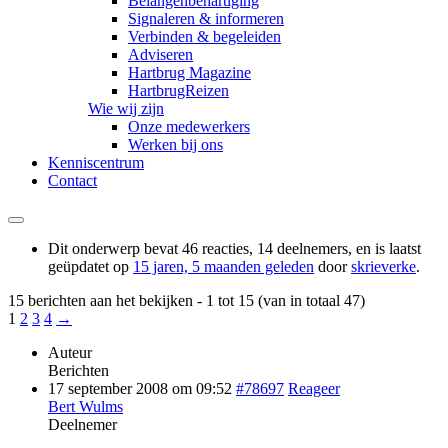
Belangenbehartiging
Signaleren & informeren
Verbinden & begeleiden
Adviseren
Hartbrug Magazine
HartbrugReizen
Wie wij zijn
Onze medewerkers
Werken bij ons
Kenniscentrum
Contact
Dit onderwerp bevat 46 reacties, 14 deelnemers, en is laatst
geüpdatet op
15 jaren, 5 maanden geleden
door
skrieverke
.
15 berichten aan het bekijken - 1 tot 15 (van in totaal 47)
1
2
3
4
→
Auteur
Berichten
17 september 2008 om 09:52
#78697
Reageer
Bert Wulms
Deelnemer