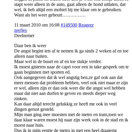
stapt weer alleen in de auto, gaat alleen de hond uitlaten, dat
wel, ik heb altijd een mobiel bij me klaar om te gebruiken.
Want als het weer gebeurt……………
11 maart 2010 om 16:08
#149500
Reageer
zeefjes
Deelnemer
Daar ben ik weer
De angst begint iets af te nemen ik ga sinds 2 weken af en toe
alleen naar buiten.
Maar wel in de buurt en af en toe stukje verder.
Ik moest gisteren naar de capri voor een in take gesprek om te
gaan beginnen met sporten ed.
Ook aangegeven dat ik wel angstig ben,ze gaf ook aan dat
meer mensen dat probleem hebben, veel ook niet maar er zijn
er wel, alleen zijn er dan ook weer die die angst wel hebben
maar dat niet aan durfen te geven en steeds dieper weg
zinken.
Kan daar altijd terecht gelukkig ze heeft me ook in veel
dingen gerust gesteld.
Mijn man ging mee moesten met de metro en tram,toen we
daar klaar waren moest hij naar zijn werk ook in de stad en ik
moest naar huis.
Dus ik in mijn eentje de metro in met een heel draaierig