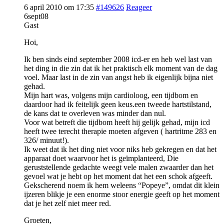
6 april 2010 om 17:35
#149626
Reageer
6sept08
Gast
Hoi,
Ik ben sinds eind september 2008 icd-er en heb wel last van
het ding in die zin dat ik het praktisch elk moment van de dag
voel. Maar last in de zin van angst heb ik eigenlijk bijna niet
gehad.
Mijn hart was, volgens mijn cardioloog, een tijdbom en
daardoor had ik feitelijk geen keus.een tweede hartstilstand,
de kans dat te overleven was minder dan nul.
Voor wat betreft die tijdbom heeft hij gelijk gehad, mijn icd
heeft twee terecht therapie moeten afgeven ( hartritme 283 en
326/ minuut!).
Ik weet dat ik het ding niet voor niks heb gekregen en dat het
apparaat doet waarvoor het is geïmplanteerd, Die
geruststellende gedachte weegt vele malen zwaarder dan het
gevoel wat je hebt op het moment dat het een schok afgeeft.
Gekscherend noem ik hem weleens “Popeye”, omdat dit klein
ijzeren blikje je een enorme stoor energie geeft op het moment
dat je het zelf niet meer red.
Groeten,