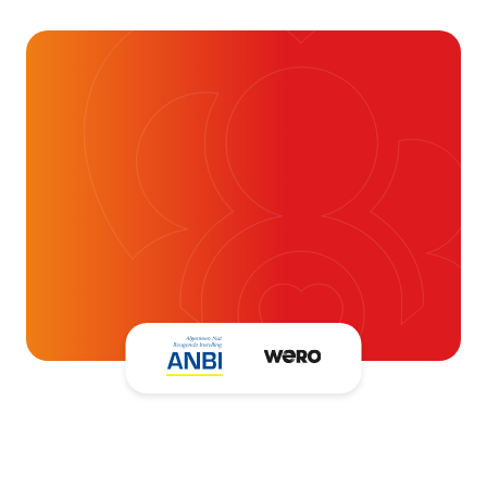
dan je denkt
16 juli 2026
Alvast ontzettend bedankt!
Help mee en doneer
ouw donatie kunnen we 1,7 miljoen
t- en vaatpatiënten onafhankelijk
blijven ondersteunen.