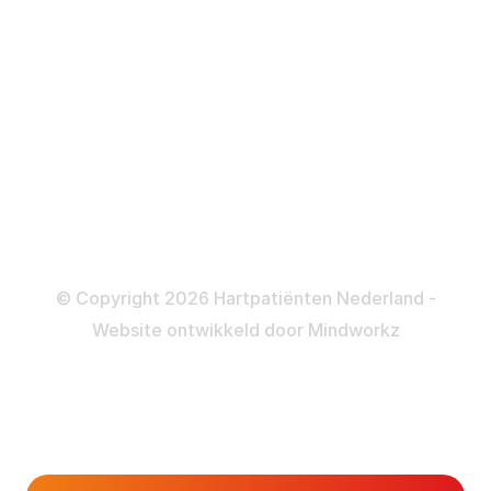
ICD
Katheteriseren
Dotteren
Informatie en beleid
Colofon
Disclaimer
Privacy- en Cookiebeleid
© Copyright 2026 Hartpatiënten Nederland -
Website ontwikkeld door
Mindworkz