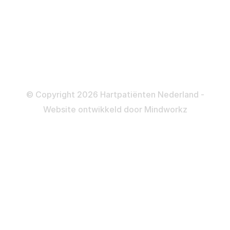
Dotteren
Informatie en beleid
Colofon
Disclaimer
Privacy- en Cookiebeleid
© Copyright 2026 Hartpatiënten Nederland -
Website ontwikkeld door
Mindworkz