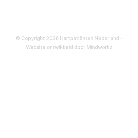
Informatie en beleid
Colofon
Disclaimer
Privacy- en Cookiebeleid
© Copyright 2026 Hartpatiënten Nederland -
Website ontwikkeld door
Mindworkz