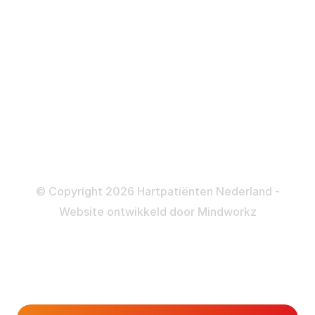
ICD
Katheteriseren
Dotteren
Informatie en beleid
Colofon
Disclaimer
Privacy- en Cookiebeleid
© Copyright 2026 Hartpatiënten Nederland -
Website ontwikkeld door
Mindworkz