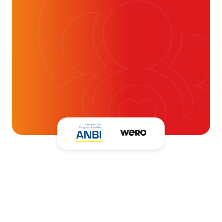
Alvast ontzettend bedankt!
Help mee en doneer
ouw donatie kunnen we 1,7 miljoen
t- en vaatpatiënten onafhankelijk
blijven ondersteunen.