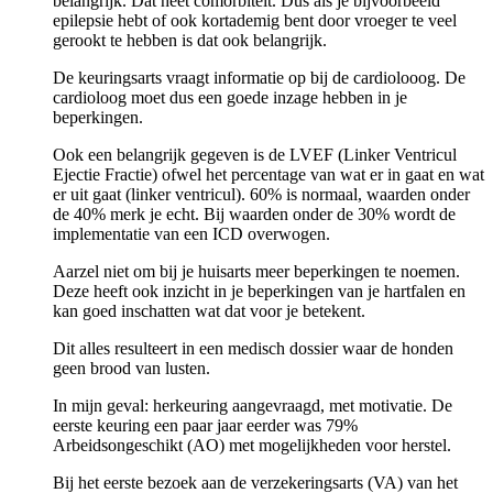
belangrijk. Dat heet comorbiteit. Dus als je bijvoorbeeld
epilepsie hebt of ook kortademig bent door vroeger te veel
gerookt te hebben is dat ook belangrijk.
De keuringsarts vraagt informatie op bij de cardiolooog. De
cardioloog moet dus een goede inzage hebben in je
beperkingen.
Ook een belangrijk gegeven is de LVEF (Linker Ventricul
Ejectie Fractie) ofwel het percentage van wat er in gaat en wat
er uit gaat (linker ventricul). 60% is normaal, waarden onder
de 40% merk je echt. Bij waarden onder de 30% wordt de
implementatie van een ICD overwogen.
Aarzel niet om bij je huisarts meer beperkingen te noemen.
Deze heeft ook inzicht in je beperkingen van je hartfalen en
kan goed inschatten wat dat voor je betekent.
Dit alles resulteert in een medisch dossier waar de honden
geen brood van lusten.
In mijn geval: herkeuring aangevraagd, met motivatie. De
eerste keuring een paar jaar eerder was 79%
Arbeidsongeschikt (AO) met mogelijkheden voor herstel.
Bij het eerste bezoek aan de verzekeringsarts (VA) van het