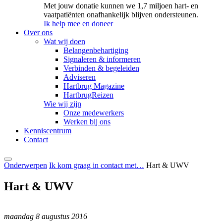
Met jouw donatie kunnen we 1,7 miljoen hart- en
vaatpatiënten onafhankelijk blijven ondersteunen.
Ik help mee en doneer
Over ons
Wat wij doen
Belangenbehartiging
Signaleren & informeren
Verbinden & begeleiden
Adviseren
Hartbrug Magazine
HartbrugReizen
Wie wij zijn
Onze medewerkers
Werken bij ons
Kenniscentrum
Contact
Onderwerpen
Ik kom graag in contact met…
Hart & UWV
Hart & UWV
maandag 8 augustus 2016