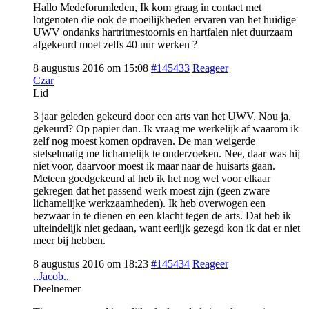
Hallo Medeforumleden, Ik kom graag in contact met
lotgenoten die ook de moeilijkheden ervaren van het huidige
UWV ondanks hartritmestoornis en hartfalen niet duurzaam
afgekeurd moet zelfs 40 uur werken ?
8 augustus 2016 om 15:08
#145433
Reageer
Czar
Lid
3 jaar geleden gekeurd door een arts van het UWV. Nou ja,
gekeurd? Op papier dan. Ik vraag me werkelijk af waarom ik
zelf nog moest komen opdraven. De man weigerde
stelselmatig me lichamelijk te onderzoeken. Nee, daar was hij
niet voor, daarvoor moest ik maar naar de huisarts gaan.
Meteen goedgekeurd al heb ik het nog wel voor elkaar
gekregen dat het passend werk moest zijn (geen zware
lichamelijke werkzaamheden). Ik heb overwogen een
bezwaar in te dienen en een klacht tegen de arts. Dat heb ik
uiteindelijk niet gedaan, want eerlijk gezegd kon ik dat er niet
meer bij hebben.
8 augustus 2016 om 18:23
#145434
Reageer
..Jacob..
Deelnemer