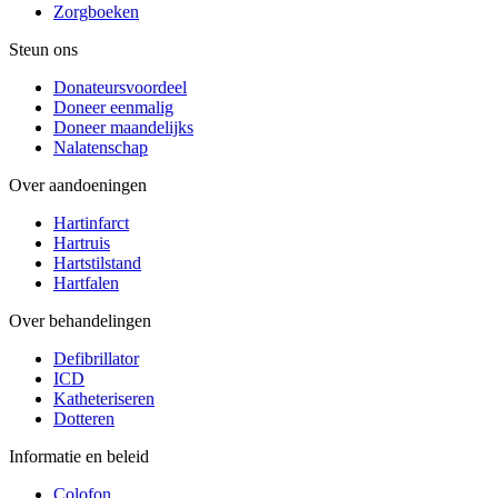
Zorgboeken
Steun ons
Donateursvoordeel
Doneer eenmalig
Doneer maandelijks
Nalatenschap
Over aandoeningen
Hartinfarct
Hartruis
Hartstilstand
Hartfalen
Over behandelingen
Defibrillator
ICD
Katheteriseren
Dotteren
Informatie en beleid
Colofon