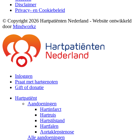
Disclaimer
Privacy- en Cookiebeleid
© Copyright 2026 Hartpatiënten Nederland - Website ontwikkeld
door
Mindworkz
Inloggen
Praat met hartgenoten
Gift of donatie
Hartpatiënt
Aandoeningen
Hartinfarct
Hartruis
Hartstilstand
Hartfalen
Aortaklepstenose
Alle aandoeningen