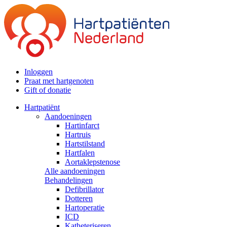
Inloggen
Praat met hartgenoten
Gift of donatie
Hartpatiënt
Aandoeningen
Hartinfarct
Hartruis
Hartstilstand
Hartfalen
Aortaklepstenose
Alle aandoeningen
Behandelingen
Defibrillator
Dotteren
Hartoperatie
ICD
Katheteriseren