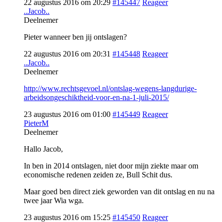
22 augustus 2016 om 20:29
#145447
Reageer
..Jacob..
Deelnemer
Pieter wanneer ben jij ontslagen?
22 augustus 2016 om 20:31
#145448
Reageer
..Jacob..
Deelnemer
http://www.rechtsgevoel.nl/ontslag-wegens-langdurige-
arbeidsongeschiktheid-voor-en-na-1-juli-2015/
23 augustus 2016 om 01:00
#145449
Reageer
PieterM
Deelnemer
Hallo Jacob,
In ben in 2014 ontslagen, niet door mijn ziekte maar om
economische redenen zeiden ze, Bull Schit dus.
Maar goed ben direct ziek geworden van dit ontslag en nu na
twee jaar Wia wga.
23 augustus 2016 om 15:25
#145450
Reageer