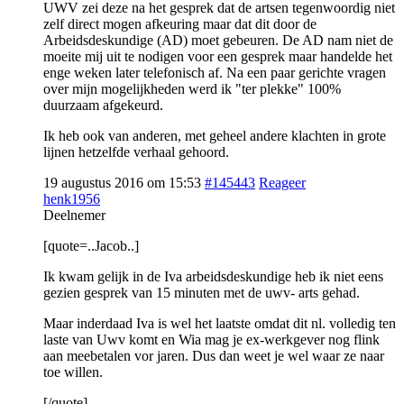
UWV zei deze na het gesprek dat de artsen tegenwoordig niet
zelf direct mogen afkeuring maar dat dit door de
Arbeidsdeskundige (AD) moet gebeuren. De AD nam niet de
moeite mij uit te nodigen voor een gesprek maar handelde het
enge weken later telefonisch af. Na een paar gerichte vragen
over mijn mogelijkheden werd ik "ter plekke" 100%
duurzaam afgekeurd.
Ik heb ook van anderen, met geheel andere klachten in grote
lijnen hetzelfde verhaal gehoord.
19 augustus 2016 om 15:53
#145443
Reageer
henk1956
Deelnemer
[quote=..Jacob..]
Ik kwam gelijk in de Iva arbeidsdeskundige heb ik niet eens
gezien gesprek van 15 minuten met de uwv- arts gehad.
Maar inderdaad Iva is wel het laatste omdat dit nl. volledig ten
laste van Uwv komt en Wia mag je ex-werkgever nog flink
aan meebetalen vor jaren. Dus dan weet je wel waar ze naar
toe willen.
[/quote]