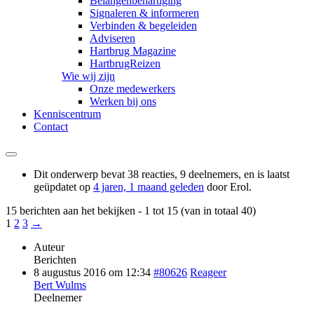
Belangenbehartiging
Signaleren & informeren
Verbinden & begeleiden
Adviseren
Hartbrug Magazine
HartbrugReizen
Wie wij zijn
Onze medewerkers
Werken bij ons
Kenniscentrum
Contact
Dit onderwerp bevat 38 reacties, 9 deelnemers, en is laatst
geüpdatet op
4 jaren, 1 maand geleden
door
Erol
.
15 berichten aan het bekijken - 1 tot 15 (van in totaal 40)
1
2
3
→
Auteur
Berichten
8 augustus 2016 om 12:34
#80626
Reageer
Bert Wulms
Deelnemer