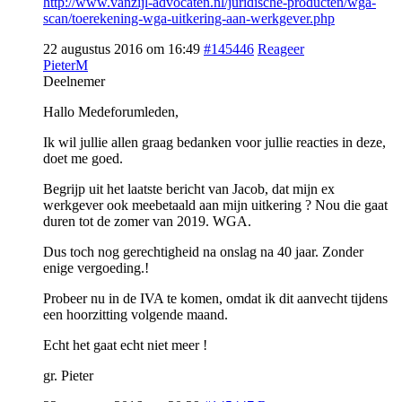
http://www.vanzijl-advocaten.nl/juridische-producten/wga-
scan/toerekening-wga-uitkering-aan-werkgever.php
22 augustus 2016 om 16:49
#145446
Reageer
PieterM
Deelnemer
Hallo Medeforumleden,
Ik wil jullie allen graag bedanken voor jullie reacties in deze,
doet me goed.
Begrijp uit het laatste bericht van Jacob, dat mijn ex
werkgever ook meebetaald aan mijn uitkering ? Nou die gaat
duren tot de zomer van 2019. WGA.
Dus toch nog gerechtigheid na onslag na 40 jaar. Zonder
enige vergoeding.!
Probeer nu in de IVA te komen, omdat ik dit aanvecht tijdens
een hoorzitting volgende maand.
Echt het gaat echt niet meer !
gr. Pieter