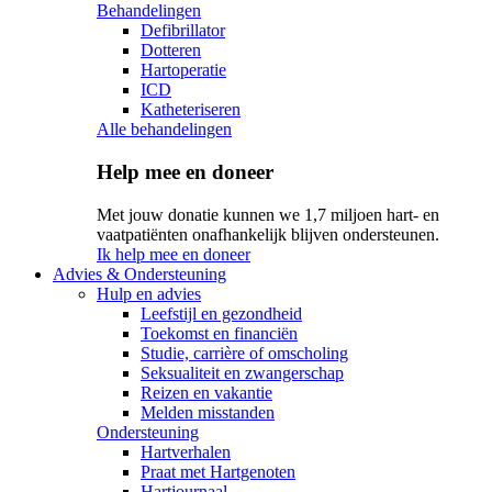
Behandelingen
Defibrillator
Dotteren
Hartoperatie
ICD
Katheteriseren
Alle behandelingen
Help mee en doneer
Met jouw donatie kunnen we 1,7 miljoen hart- en
vaatpatiënten onafhankelijk blijven ondersteunen.
Ik help mee en doneer
Advies & Ondersteuning
Hulp en advies
Leefstijl en gezondheid
Toekomst en financiën
Studie, carrière of omscholing
Seksualiteit en zwangerschap
Reizen en vakantie
Melden misstanden
Ondersteuning
Hartverhalen
Praat met Hartgenoten
Hartjournaal