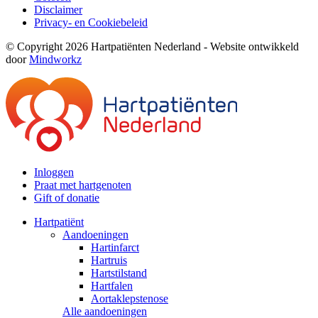
Disclaimer
Privacy- en Cookiebeleid
© Copyright 2026 Hartpatiënten Nederland - Website ontwikkeld
door
Mindworkz
Inloggen
Praat met hartgenoten
Gift of donatie
Hartpatiënt
Aandoeningen
Hartinfarct
Hartruis
Hartstilstand
Hartfalen
Aortaklepstenose
Alle aandoeningen