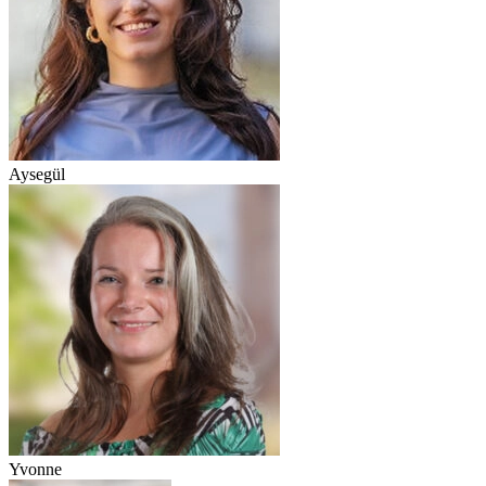
Aysegül
Yvonne