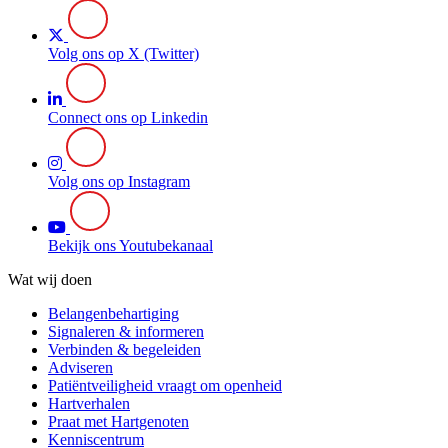
Volg ons op X (Twitter)
Connect ons op Linkedin
Volg ons op Instagram
Bekijk ons Youtubekanaal
Wat wij doen
Belangenbehartiging
Signaleren & informeren
Verbinden & begeleiden
Adviseren
Patiëntveiligheid vraagt om openheid
Hartverhalen
Praat met Hartgenoten
Kenniscentrum