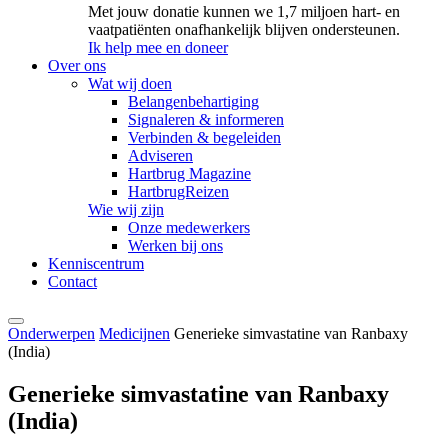
Met jouw donatie kunnen we 1,7 miljoen hart- en
vaatpatiënten onafhankelijk blijven ondersteunen.
Ik help mee en doneer
Over ons
Wat wij doen
Belangenbehartiging
Signaleren & informeren
Verbinden & begeleiden
Adviseren
Hartbrug Magazine
HartbrugReizen
Wie wij zijn
Onze medewerkers
Werken bij ons
Kenniscentrum
Contact
Onderwerpen
Medicijnen
Generieke simvastatine van Ranbaxy
(India)
Generieke simvastatine van Ranbaxy
(India)