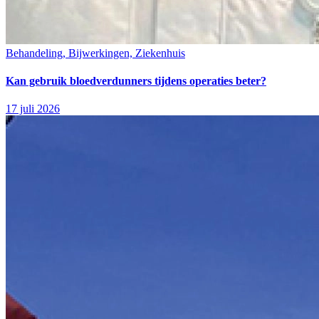
Behandeling, Bijwerkingen, Ziekenhuis
Kan gebruik bloedverdunners tijdens operaties beter?
17 juli 2026