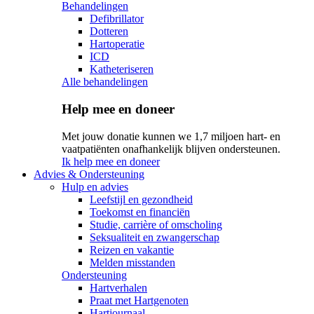
Behandelingen
Defibrillator
Dotteren
Hartoperatie
ICD
Katheteriseren
Alle behandelingen
Help mee en doneer
Met jouw donatie kunnen we 1,7 miljoen hart- en
vaatpatiënten onafhankelijk blijven ondersteunen.
Ik help mee en doneer
Advies & Ondersteuning
Hulp en advies
Leefstijl en gezondheid
Toekomst en financiën
Studie, carrière of omscholing
Seksualiteit en zwangerschap
Reizen en vakantie
Melden misstanden
Ondersteuning
Hartverhalen
Praat met Hartgenoten
Hartjournaal