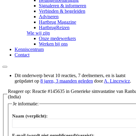
Belangenbehartiging
Signaleren & informeren
Verbinden & begeleiden
Adviseren
Hartbrug Magazine
HartbrugReizen
Wie wij zijn
Onze medewerkers
Werken bij ons
Kenniscentrum
Contact
Dit onderwerp bevat 10 reacties, 7 deelnemers, en is laatst
geüpdatet op
8 jaren, 3 maanden geleden
door
A. Lincewicz
.
Reageer op: Reactie #145635 in Generieke simvastatine van Ranb
(India)
Je informatie:
Naam (verplicht):
E-mail (wordt niet gepubliceerd)(vereist):