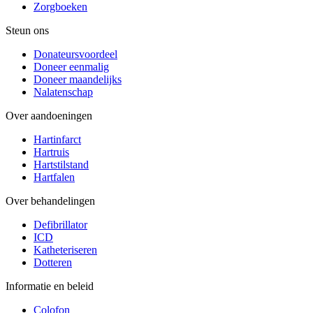
Zorgboeken
Steun ons
Donateursvoordeel
Doneer eenmalig
Doneer maandelijks
Nalatenschap
Over aandoeningen
Hartinfarct
Hartruis
Hartstilstand
Hartfalen
Over behandelingen
Defibrillator
ICD
Katheteriseren
Dotteren
Informatie en beleid
Colofon