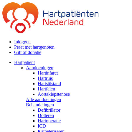
Inloggen
Praat met hartgenoten
Gift of donatie
Hartpatiënt
Aandoeningen
Hartinfarct
Hartruis
Hartstilstand
Hartfalen
Aortaklepstenose
Alle aandoeningen
Behandelingen
Defibrillator
Dotteren
Hartoperatie
ICD
Katheteriseren