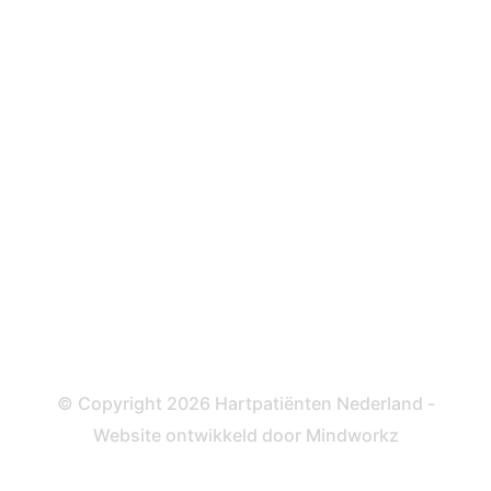
Over behandelingen
Defibrillator
ICD
Katheteriseren
Dotteren
Informatie en beleid
Colofon
Disclaimer
Privacy- en Cookiebeleid
© Copyright 2026 Hartpatiënten Nederland -
Website ontwikkeld door
Mindworkz