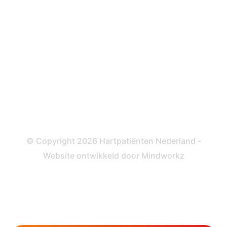
ICD
Katheteriseren
Dotteren
Informatie en beleid
Colofon
Disclaimer
Privacy- en Cookiebeleid
© Copyright 2026 Hartpatiënten Nederland -
Website ontwikkeld door
Mindworkz