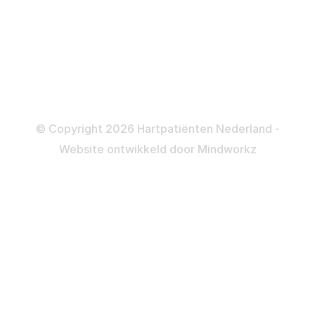
Dotteren
Informatie en beleid
Colofon
Disclaimer
Privacy- en Cookiebeleid
© Copyright 2026 Hartpatiënten Nederland -
Website ontwikkeld door
Mindworkz