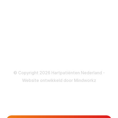
ICD
Katheteriseren
Dotteren
Informatie en beleid
Colofon
Disclaimer
Privacy- en Cookiebeleid
© Copyright 2026 Hartpatiënten Nederland -
Website ontwikkeld door
Mindworkz