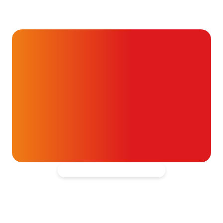
en triglyceriden bij je
cholesterolwaarden?
24 juli 2026
Alvast ontzettend bedankt!
Help mee en doneer
ouw donatie kunnen we 1,7 miljoen
t- en vaatpatiënten onafhankelijk
blijven ondersteunen.