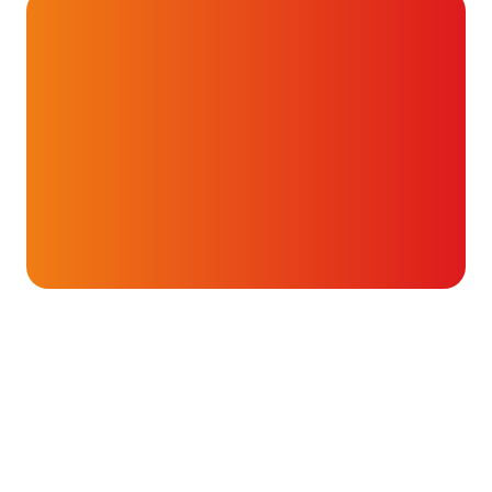
De website,
vragen
Onderwerpen
over….