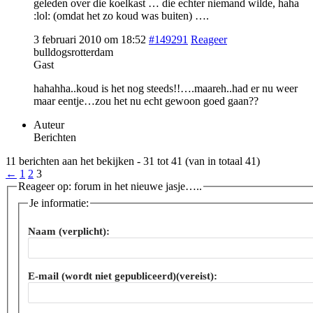
geleden over die koelkast … die echter niemand wilde, haha
:lol: (omdat het zo koud was buiten) ….
3 februari 2010 om 18:52
#149291
Reageer
bulldogsrotterdam
Gast
hahahha..koud is het nog steeds!!….maareh..had er nu weer
maar eentje…zou het nu echt gewoon goed gaan??
Auteur
Berichten
11 berichten aan het bekijken - 31 tot 41 (van in totaal 41)
←
1
2
3
Reageer op: forum in het nieuwe jasje…..
Je informatie:
Naam (verplicht):
E-mail (wordt niet gepubliceerd)(vereist):