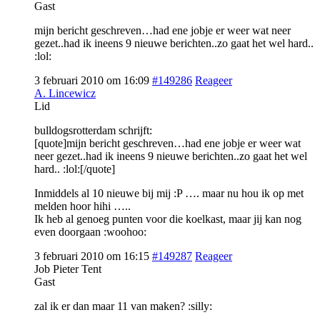
Gast
mijn bericht geschreven…had ene jobje er weer wat neer
gezet..had ik ineens 9 nieuwe berichten..zo gaat het wel hard..
:lol:
3 februari 2010 om 16:09
#149286
Reageer
A. Lincewicz
Lid
bulldogsrotterdam schrijft:
[quote]mijn bericht geschreven…had ene jobje er weer wat
neer gezet..had ik ineens 9 nieuwe berichten..zo gaat het wel
hard.. :lol:[/quote]
Inmiddels al 10 nieuwe bij mij :P …. maar nu hou ik op met
melden hoor hihi …..
Ik heb al genoeg punten voor die koelkast, maar jij kan nog
even doorgaan :woohoo:
3 februari 2010 om 16:15
#149287
Reageer
Job Pieter Tent
Gast
zal ik er dan maar 11 van maken? :silly: