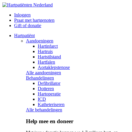
Inloggen
Praat met hartgenoten
Gift of donatie
Hartpatiënt
Aandoeningen
Hartinfarct
Hartruis
Hartstilstand
Hartfalen
Aortaklepstenose
Alle aandoeningen
Behandelingen
Defibrillator
Dotteren
Hartoperatie
ICD
Katheteriseren
Alle behandelingen
Help mee en doneer