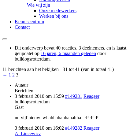
Wie wij zijn
Onze medewerkers
Werken bij ons
Kenniscentrum
Contact
Dit onderwerp bevat 40 reacties, 3 deelnemers, en is laatst
geüpdatet op
16 jaren, 6 maanden geleden
door
bulldogsrotterdam
.
11 berichten aan het bekijken - 31 tot 41 (van in totaal 41)
←
1
2
3
Auteur
Berichten
3 februari 2010 om 15:59
#149281
Reageer
bulldogsrotterdam
Gast
nu vijf nieuw..whahhahahhahahha.. :P :P :P
3 februari 2010 om 16:02
#149282
Reageer
A. Lincewicz