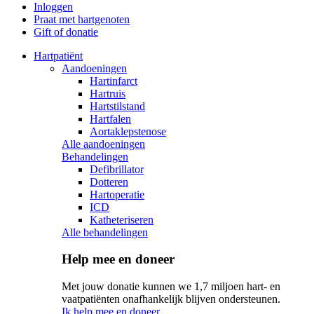
Inloggen
Praat met hartgenoten
Gift of donatie
Hartpatiënt
Aandoeningen
Hartinfarct
Hartruis
Hartstilstand
Hartfalen
Aortaklepstenose
Alle aandoeningen
Behandelingen
Defibrillator
Dotteren
Hartoperatie
ICD
Katheteriseren
Alle behandelingen
Help mee en doneer
Met jouw donatie kunnen we 1,7 miljoen hart- en
vaatpatiënten onafhankelijk blijven ondersteunen.
Ik help mee en doneer