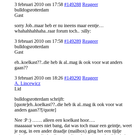
3 februari 2010 om 17:58
#149288
Reageer
bulldogsrotterdam
Gast
sorry Job..maar heb er nu ineens maar eentje…
whahahhahhaha..raar forum toch.. :silly:
3 februari 2010 om 17:58
#149289
Reageer
bulldogsrotterdam
Gast
eh..koelkast??..die heb ik al..mag ik ook voor wat anders
gaan??
3 februari 2010 om 18:26
#149290
Reageer
A. Lincewicz
Lid
bulldogsrotterdam schrijft:
[quote]eh..koelkast??..die heb ik al..mag ik ook voor wat
anders gaan??[/quote]
Nee :P :) …… alleen een koelkast hoor….
maaaaaar wees niet bang, dat was toch maar een geintje, weet
je nog, in een ander draadje (mailbox) ging het een tijdje