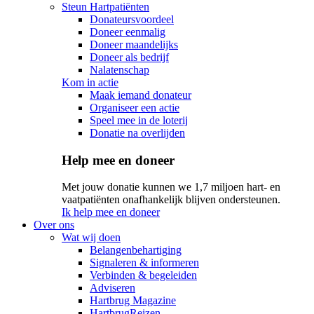
Steun Hartpatiënten
Donateursvoordeel
Doneer eenmalig
Doneer maandelijks
Doneer als bedrijf
Nalatenschap
Kom in actie
Maak iemand donateur
Organiseer een actie
Speel mee in de loterij
Donatie na overlijden
Help mee en doneer
Met jouw donatie kunnen we 1,7 miljoen hart- en
vaatpatiënten onafhankelijk blijven ondersteunen.
Ik help mee en doneer
Over ons
Wat wij doen
Belangenbehartiging
Signaleren & informeren
Verbinden & begeleiden
Adviseren
Hartbrug Magazine
HartbrugReizen