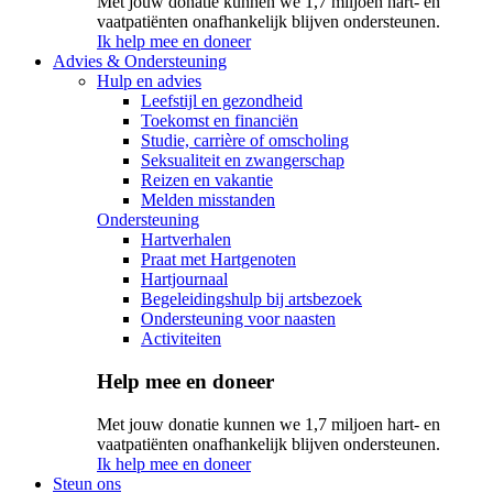
Met jouw donatie kunnen we 1,7 miljoen hart- en
vaatpatiënten onafhankelijk blijven ondersteunen.
Ik help mee en doneer
Advies & Ondersteuning
Hulp en advies
Leefstijl en gezondheid
Toekomst en financiën
Studie, carrière of omscholing
Seksualiteit en zwangerschap
Reizen en vakantie
Melden misstanden
Ondersteuning
Hartverhalen
Praat met Hartgenoten
Hartjournaal
Begeleidingshulp bij artsbezoek
Ondersteuning voor naasten
Activiteiten
Help mee en doneer
Met jouw donatie kunnen we 1,7 miljoen hart- en
vaatpatiënten onafhankelijk blijven ondersteunen.
Ik help mee en doneer
Steun ons