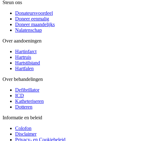
Steun ons
Donateursvoordeel
Doneer eenmalig
Doneer maandelijks
Nalatenschap
Over aandoeningen
Hartinfarct
Hartruis
Hartstilstand
Hartfalen
Over behandelingen
Defibrillator
ICD
Katheteriseren
Dotteren
Informatie en beleid
Colofon
Disclaimer
Privacy- en Cookiebeleid