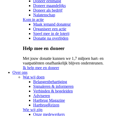
Doneer eenmalig
Doneer maandelijks
Doneer als bedrijf
Nalatenschap
Kom in actie
Maak iemand donateur
Organiseer een actie
Speel mee in de loterij
Donatie na overlijden
Help mee en doneer
Met jouw donatie kunnen we 1,7 miljoen hart- en
vaatpatiënten onafhankelijk blijven ondersteunen.
Ik help mee en doneer
Over ons
Wat wij doen
Belangenbehartiging
Signaleren & informeren
Verbinden & begeleiden
Adviseren
Hartbrug Magazine
HartbrugReizen
Wie wij zijn
Onze medewerkers