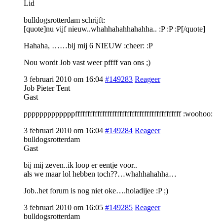
Lid
bulldogsrotterdam schrijft:
[quote]nu vijf nieuw..whahhahahhahahha.. :P :P :P[/quote]
Hahaha, ……bij mij 6 NIEUW :cheer: :P
Nou wordt Job vast weer pffff van ons ;)
3 februari 2010 om 16:04
#149283
Reageer
Job Pieter Tent
Gast
pppppppppppppfffffffffffffffffffffffffffffffffffffffffff :woohoo:
3 februari 2010 om 16:04
#149284
Reageer
bulldogsrotterdam
Gast
bij mij zeven..ik loop er eentje voor..
als we maar lol hebben toch??…whahhahahha…
Job..het forum is nog niet oke….holadijee :P ;)
3 februari 2010 om 16:05
#149285
Reageer
bulldogsrotterdam