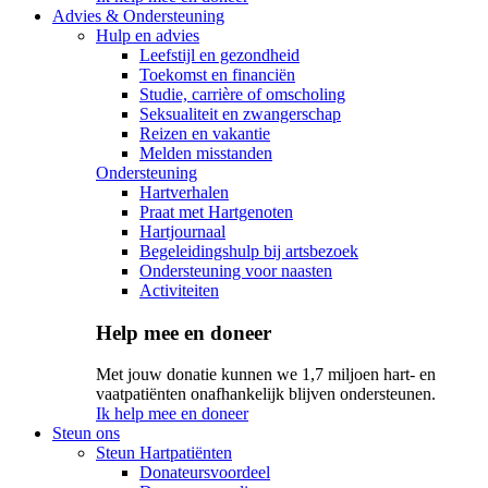
Advies & Ondersteuning
Hulp en advies
Leefstijl en gezondheid
Toekomst en financiën
Studie, carrière of omscholing
Seksualiteit en zwangerschap
Reizen en vakantie
Melden misstanden
Ondersteuning
Hartverhalen
Praat met Hartgenoten
Hartjournaal
Begeleidingshulp bij artsbezoek
Ondersteuning voor naasten
Activiteiten
Help mee en doneer
Met jouw donatie kunnen we 1,7 miljoen hart- en
vaatpatiënten onafhankelijk blijven ondersteunen.
Ik help mee en doneer
Steun ons
Steun Hartpatiënten
Donateursvoordeel