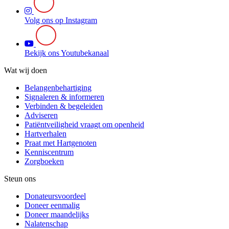
Volg ons op Instagram
Bekijk ons Youtubekanaal
Wat wij doen
Belangenbehartiging
Signaleren & informeren
Verbinden & begeleiden
Adviseren
Patiëntveiligheid vraagt om openheid
Hartverhalen
Praat met Hartgenoten
Kenniscentrum
Zorgboeken
Steun ons
Donateursvoordeel
Doneer eenmalig
Doneer maandelijks
Nalatenschap