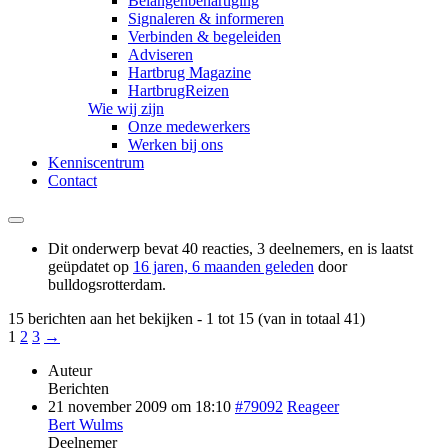
Belangenbehartiging
Signaleren & informeren
Verbinden & begeleiden
Adviseren
Hartbrug Magazine
HartbrugReizen
Wie wij zijn
Onze medewerkers
Werken bij ons
Kenniscentrum
Contact
Dit onderwerp bevat 40 reacties, 3 deelnemers, en is laatst
geüpdatet op
16 jaren, 6 maanden geleden
door
bulldogsrotterdam
.
15 berichten aan het bekijken - 1 tot 15 (van in totaal 41)
1
2
3
→
Auteur
Berichten
21 november 2009 om 18:10
#79092
Reageer
Bert Wulms
Deelnemer