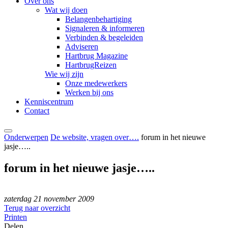
Over ons
Wat wij doen
Belangenbehartiging
Signaleren & informeren
Verbinden & begeleiden
Adviseren
Hartbrug Magazine
HartbrugReizen
Wie wij zijn
Onze medewerkers
Werken bij ons
Kenniscentrum
Contact
Onderwerpen
De website, vragen over….
forum in het nieuwe
jasje…..
forum in het nieuwe jasje…..
zaterdag 21 november 2009
Terug naar overzicht
Printen
Delen