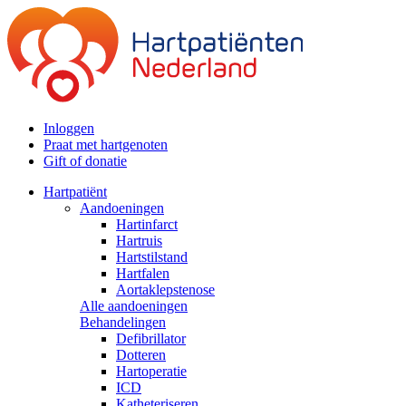
Inloggen
Praat met hartgenoten
Gift of donatie
Hartpatiënt
Aandoeningen
Hartinfarct
Hartruis
Hartstilstand
Hartfalen
Aortaklepstenose
Alle aandoeningen
Behandelingen
Defibrillator
Dotteren
Hartoperatie
ICD
Katheteriseren