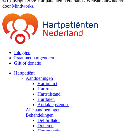
© Copyright 2026 Hartpatiënten Nederland - Website ontwikkeld
door
Mindworkz
Inloggen
Praat met hartgenoten
Gift of donatie
Hartpatiënt
Aandoeningen
Hartinfarct
Hartruis
Hartstilstand
Hartfalen
Aortaklepstenose
Alle aandoeningen
Behandelingen
Defibrillator
Dotteren
Hartoperatie