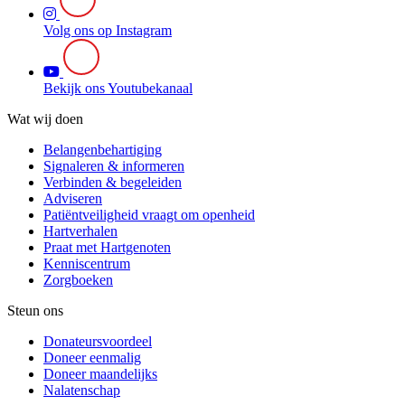
Volg ons op Instagram
Bekijk ons Youtubekanaal
Wat wij doen
Belangenbehartiging
Signaleren & informeren
Verbinden & begeleiden
Adviseren
Patiëntveiligheid vraagt om openheid
Hartverhalen
Praat met Hartgenoten
Kenniscentrum
Zorgboeken
Steun ons
Donateursvoordeel
Doneer eenmalig
Doneer maandelijks
Nalatenschap