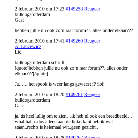
2 februari 2010 om 17:23
#149258
Reageer
bulldogsrotterdam
Gast
hebben jullie nu ook zo’n raar forum??..alles onder elkaar???
2 februari 2010 om 17:41
#149260
Reageer
A. Lincewicz
Lid
bulldogsrotterdam schrijft:
[quote]hebben jullie nu ook zo’n raar forum??..alles onder
elkaar???[/quote]
Ja,….. het spook is weer langs geweest :P :lol:
2 februari 2010 om 18:20
#149261
Reageer
bulldogsrotterdam
Gast
ja..tis heel lullig om te zien…ik heb nl ook een breedbeeld…
whahhaha..dus alleen aan de linkerkant heb ik wat
staan..rechts is helemaal wit..geen gezicht..
2 februari 2010 om 18:28
#149262
Reageer