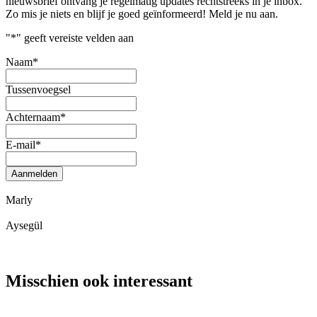
nieuwsbrief ontvang je regelmatig updates rechtstreeks in je inbox.
Zo mis je niets en blijf je goed geïnformeerd! Meld je nu aan.
"
*
" geeft vereiste velden aan
Naam
*
Tussenvoegsel
Achternaam
*
E-mail
*
Aanmelden
Marly
Aysegül
Misschien ook interessant