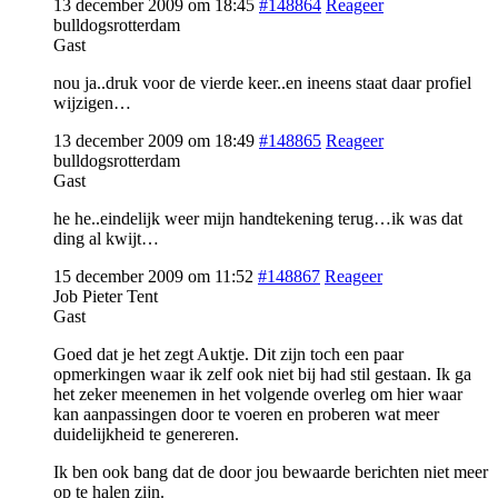
13 december 2009 om 18:45
#148864
Reageer
bulldogsrotterdam
Gast
nou ja..druk voor de vierde keer..en ineens staat daar profiel
wijzigen…
13 december 2009 om 18:49
#148865
Reageer
bulldogsrotterdam
Gast
he he..eindelijk weer mijn handtekening terug…ik was dat
ding al kwijt…
15 december 2009 om 11:52
#148867
Reageer
Job Pieter Tent
Gast
Goed dat je het zegt Auktje. Dit zijn toch een paar
opmerkingen waar ik zelf ook niet bij had stil gestaan. Ik ga
het zeker meenemen in het volgende overleg om hier waar
kan aanpassingen door te voeren en proberen wat meer
duidelijkheid te genereren.
Ik ben ook bang dat de door jou bewaarde berichten niet meer
op te halen zijn.