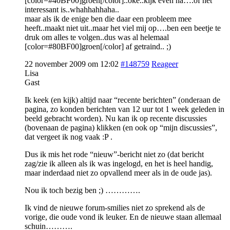
[color=#40BF00]groen[/color]..oke..kijk even na….of het
interessant is..whahhahhaha..
maar als ik de enige ben die daar een probleem mee
heeft..maakt niet uit..maar het viel mij op….ben een beetje te
druk om alles te volgen..dus was al helemaal
[color=#80BF00]groen[/color] af getraind.. ;)
22 november 2009 om 12:02
#148759
Reageer
Lisa
Gast
Ik keek (en kijk) altijd naar “recente berichten” (onderaan de
pagina, zo konden berichten van 12 uur tot 1 week geleden in
beeld gebracht worden). Nu kan ik op recente discussies
(bovenaan de pagina) klikken (en ook op “mijn discussies”,
dat vergeet ik nog vaak :P .
Dus ik mis het rode “nieuw”-bericht niet zo (dat bericht
zag/zie ik alleen als ik was ingelogd, en het is heel handig,
maar inderdaad niet zo opvallend meer als in de oude jas).
Nou ik toch bezig ben ;) ………….
Ik vind de nieuwe forum-smilies niet zo sprekend als de
vorige, die oude vond ik leuker. En de nieuwe staan allemaal
schuin……….