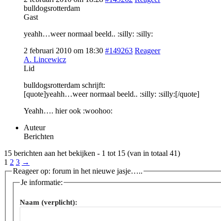
bulldogsrotterdam
Gast
yeahh…weer normaal beeld.. :silly: :silly:
2 februari 2010 om 18:30
#149263
Reageer
A. Lincewicz
Lid
bulldogsrotterdam schrijft:
[quote]yeahh…weer normaal beeld.. :silly: :silly:[/quote]
Yeahh…. hier ook :woohoo:
Auteur
Berichten
15 berichten aan het bekijken - 1 tot 15 (van in totaal 41)
1
2
3
→
Reageer op: forum in het nieuwe jasje…..
Je informatie:
Naam (verplicht):