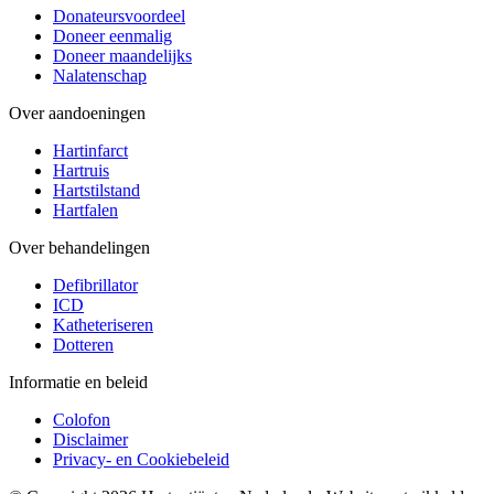
Donateursvoordeel
Doneer eenmalig
Doneer maandelijks
Nalatenschap
Over aandoeningen
Hartinfarct
Hartruis
Hartstilstand
Hartfalen
Over behandelingen
Defibrillator
ICD
Katheteriseren
Dotteren
Informatie en beleid
Colofon
Disclaimer
Privacy- en Cookiebeleid