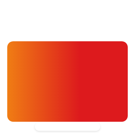
Gezondheid & Aandoeningen
Wat betekenen LDL, HDL
en triglyceriden bij je
cholesterolwaarden?
24 juli 2026
Alvast ontzettend bedankt!
Help mee en doneer
ouw donatie kunnen we 1,7 miljoen
t- en vaatpatiënten onafhankelijk
blijven ondersteunen.