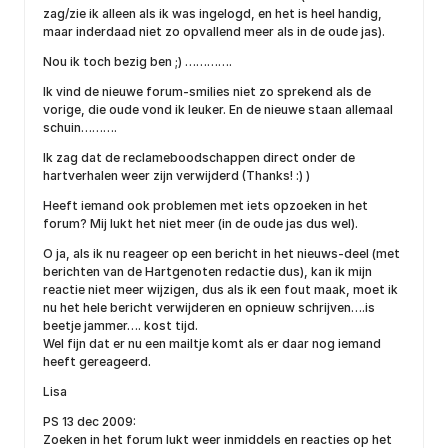
zag/zie ik alleen als ik was ingelogd, en het is heel handig,
maar inderdaad niet zo opvallend meer als in de oude jas).
Nou ik toch bezig ben ;) ………….
Ik vind de nieuwe forum-smilies niet zo sprekend als de
vorige, die oude vond ik leuker. En de nieuwe staan allemaal
schuin……….
Ik zag dat de reclameboodschappen direct onder de
hartverhalen weer zijn verwijderd (Thanks! :) )
Heeft iemand ook problemen met iets opzoeken in het
forum? Mij lukt het niet meer (in de oude jas dus wel).
O ja, als ik nu reageer op een bericht in het nieuws-deel (met
berichten van de Hartgenoten redactie dus), kan ik mijn
reactie niet meer wijzigen, dus als ik een fout maak, moet ik
nu het hele bericht verwijderen en opnieuw schrijven….is
beetje jammer…. kost tijd.
Wel fijn dat er nu een mailtje komt als er daar nog iemand
heeft gereageerd.
Lisa
PS 13 dec 2009:
Zoeken in het forum lukt weer inmiddels en reacties op het