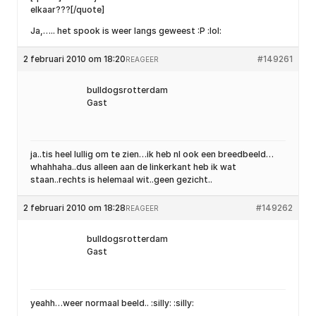
elkaar???[/quote]
Ja,….. het spook is weer langs geweest :P :lol:
2 februari 2010 om 18:20
#149261
REAGEER
bulldogsrotterdam
Gast
ja..tis heel lullig om te zien…ik heb nl ook een breedbeeld…
whahhaha..dus alleen aan de linkerkant heb ik wat
staan..rechts is helemaal wit..geen gezicht..
2 februari 2010 om 18:28
#149262
REAGEER
bulldogsrotterdam
Gast
yeahh…weer normaal beeld.. :silly: :silly: