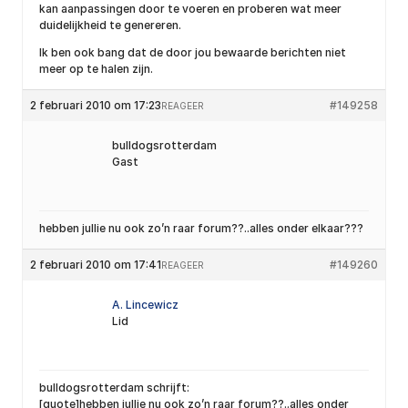
kan aanpassingen door te voeren en proberen wat meer
duidelijkheid te genereren.
Ik ben ook bang dat de door jou bewaarde berichten niet
meer op te halen zijn.
2 februari 2010 om 17:23
#149258
REAGEER
bulldogsrotterdam
Gast
hebben jullie nu ook zo’n raar forum??..alles onder elkaar???
2 februari 2010 om 17:41
#149260
REAGEER
A. Lincewicz
Lid
bulldogsrotterdam schrijft:
[quote]hebben jullie nu ook zo’n raar forum??..alles onder