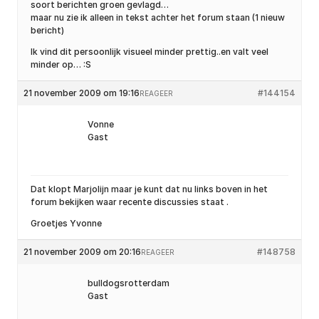
soort berichten groen gevlagd…
maar nu zie ik alleen in tekst achter het forum staan (1 nieuw
bericht)
Ik vind dit persoonlijk visueel minder prettig..en valt veel
minder op… :S
21 november 2009 om 19:16
#144154
REAGEER
Vonne
Gast
Dat klopt Marjolijn maar je kunt dat nu links boven in het
forum bekijken waar recente discussies staat .
Groetjes Yvonne
21 november 2009 om 20:16
#148758
REAGEER
bulldogsrotterdam
Gast