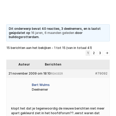
Dit onderwerp bevat 40 reacties, 3 deelnemers, en is laatst
geüpdatet op
16 jaren, 6 maanden geleden
door
bulldogsrotterdam
.
15 berichten aan het bekijken - 1 tot 15 (van in totaal 41)
1
2
3
→
Auteur
Berichten
21 november 2009 om 18:10
#79092
REAGEER
Bert Wulms
Deelnemer
klopt het dat je tegenwoordig de nieuwe berichten niet meer
apart gekleurd ziet in het hoofdforum??..eerst waren dat