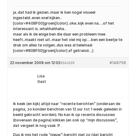
ja..dat had ik gezien..maar ik ben nogal visueel
ingesteld..even snel kijken..
[color=#40BF00]groen[/color]..oke..kijk even na….of het
interessant is..whahhahhaha..
maar als ik de enige ben die daar een probleem mee
heeft..maakt niet uit..maar het viel mij op….ben een beetje te
druk om alles te volgen..dus was al helemaal
[color=#80BF00]groen[/color] af getraind.. ;)
22 november 2009 om 12:02
#148759
REAGEER
Lisa
Gast
Ik keek (en kijk) altijd naar “recente berichten” (onderaan de
pagina, zo konden berichten van 12 uur tot 1 week geleden in
beeld gebracht worden). Nu kan ik op recente discussies
(bovenaan de pagina) klikken (en ook op “mijn discussies”,
dat vergeet ik nog vaak :P .
Dus ik mis het rode “nieuw”-bericht niet zo (dat bericht