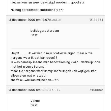
nieuws kunnen weer gewijzigd worden…. goodie :) .
Nu nog sprekender emoticons ;) ???
13 december 2009 om 13:07
#148861
REAGEER
bulldogsrotterdam
Gast
Help!!………..ik wil wat in mijn profiel wijzigen..maar ik zie
nergens waar ik dat kan doen??
ik was namelijk ineens mijn handtekening kwijt…denkelijk ook
met het nieuwe forum..
maar zie nergens waar ik mijn instellingen kan wijzigen..kan
alleen zien wat er staat..
that’s all..wie kan mij helpen….!!??
13 december 2009 om 18:18
#148862
REAGEER
Vonne
Gast