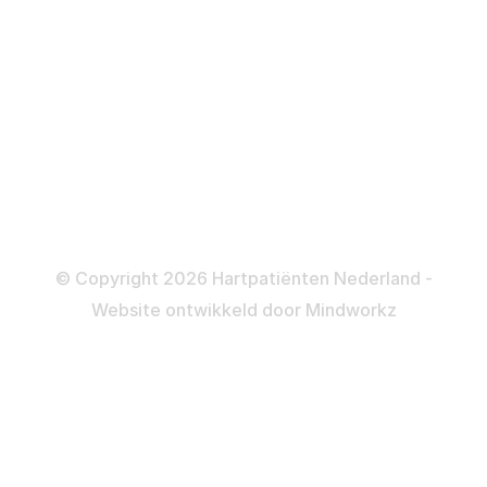
Katheteriseren
Dotteren
Informatie en beleid
Colofon
Disclaimer
Privacy- en Cookiebeleid
© Copyright 2026 Hartpatiënten Nederland -
Website ontwikkeld door
Mindworkz