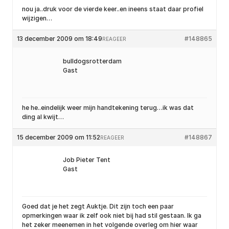
nou ja..druk voor de vierde keer..en ineens staat daar profiel
wijzigen…
13 december 2009 om 18:49
#148865
REAGEER
bulldogsrotterdam
Gast
he he..eindelijk weer mijn handtekening terug…ik was dat
ding al kwijt…
15 december 2009 om 11:52
#148867
REAGEER
Job Pieter Tent
Gast
Goed dat je het zegt Auktje. Dit zijn toch een paar
opmerkingen waar ik zelf ook niet bij had stil gestaan. Ik ga
het zeker meenemen in het volgende overleg om hier waar