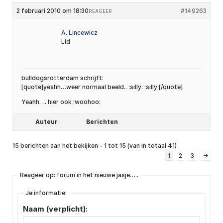
2 februari 2010 om 18:30
#149263
REAGEER
A. Lincewicz
Lid
bulldogsrotterdam schrijft:
[quote]yeahh…weer normaal beeld.. :silly: :silly:[/quote]
Yeahh…. hier ook :woohoo:
Auteur
Berichten
15 berichten aan het bekijken - 1 tot 15 (van in totaal 41)
1
2
3
→
Reageer op: forum in het nieuwe jasje…..
Je informatie:
Naam (verplicht):