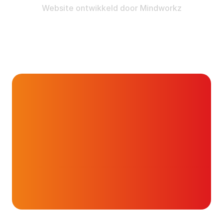
Website ontwikkeld door
Mindworkz
De website,
vragen
Onderwerpen
over….