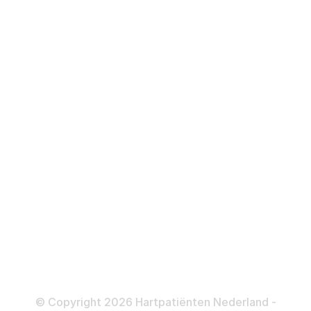
Hartstilstand
Hartfalen
Over behandelingen
Defibrillator
ICD
Katheteriseren
Dotteren
Informatie en beleid
Colofon
Disclaimer
Privacy- en Cookiebeleid
© Copyright 2026 Hartpatiënten Nederland -