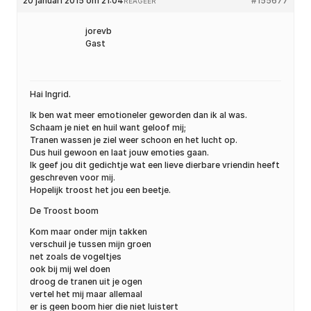
20 januari 2015 om 21:04
#155677
REAGEER
jorevb
Gast
Hai Ingrid.
Ik ben wat meer emotioneler geworden dan ik al was.
Schaam je niet en huil want geloof mij;
Tranen wassen je ziel weer schoon en het lucht op.
Dus huil gewoon en laat jouw emoties gaan.
Ik geef jou dit gedichtje wat een lieve dierbare vriendin heeft
geschreven voor mij.
Hopelijk troost het jou een beetje.
De Troost boom
Kom maar onder mijn takken
verschuil je tussen mijn groen
net zoals de vogeltjes
ook bij mij wel doen
droog de tranen uit je ogen
vertel het mij maar allemaal
er is geen boom hier die niet luistert