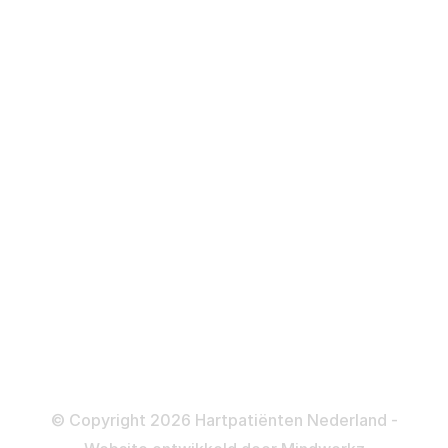
Hartfalen
Over behandelingen
Defibrillator
ICD
Katheteriseren
Dotteren
Informatie en beleid
Colofon
Disclaimer
Privacy- en Cookiebeleid
© Copyright 2026 Hartpatiënten Nederland -