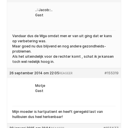
..::Jacob::..
Gast
Vandaar dus de Wga omdat men er van uit ging dat er kans
op verbetering was.
Maar goed nu dus blijvend en nog andere gezondheids-
problemen.
Als het uiteindelijk voor de rechter komt , schat ik je kansen
toch wel redelijk hoog in.
26 september 2014 om 22:05
#155319
REAGEER
Motje
Gast
Mijn moeder is hartpatient en heeft geregeld last van
huilbuien dus heel herkenbaar!