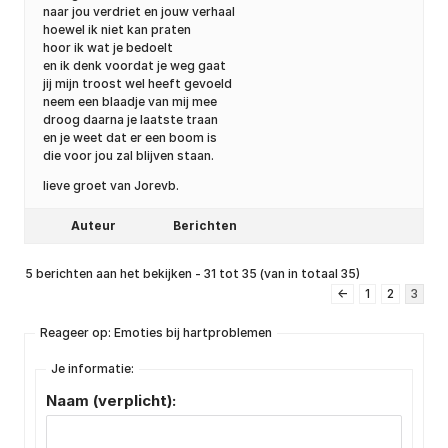
naar jou verdriet en jouw verhaal
hoewel ik niet kan praten
hoor ik wat je bedoelt
en ik denk voordat je weg gaat
jij mijn troost wel heeft gevoeld
neem een blaadje van mij mee
droog daarna je laatste traan
en je weet dat er een boom is
die voor jou zal blijven staan.
lieve groet van Jorevb.
Auteur
Berichten
5 berichten aan het bekijken - 31 tot 35 (van in totaal 35)
←
1
2
3
Reageer op: Emoties bij hartproblemen
Je informatie:
Naam (verplicht):