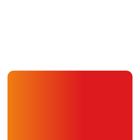
Gezondheid & Aandoeningen
Wat betekenen LDL, HDL
en triglyceriden bij je
cholesterolwaarden?
24 juli 2026
Alvast ontzettend bedankt!
Help mee en doneer
ouw donatie kunnen we 1,7 miljoen
t- en vaatpatiënten onafhankelijk
blijven ondersteunen.