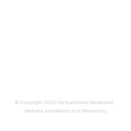
Over behandelingen
Defibrillator
ICD
Katheteriseren
Dotteren
Informatie en beleid
Colofon
Disclaimer
Privacy- en Cookiebeleid
© Copyright 2026 Hartpatiënten Nederland -
Website ontwikkeld door
Mindworkz