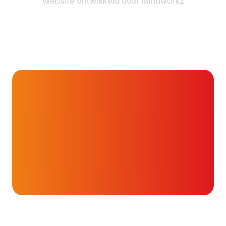
Website ontwikkeld door
Mindworkz
Onderwerpen
Help?!?