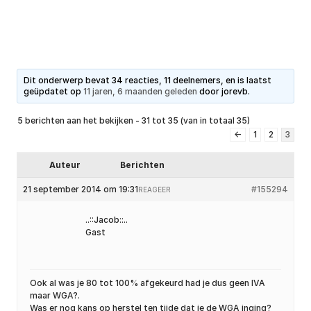
Dit onderwerp bevat 34 reacties, 11 deelnemers, en is laatst
geüpdatet op
11 jaren, 6 maanden geleden
door
jorevb
.
5 berichten aan het bekijken - 31 tot 35 (van in totaal 35)
←
1
2
3
Auteur
Berichten
21 september 2014 om 19:31
#155294
REAGEER
..::Jacob::..
Gast
Ook al was je 80 tot 100% afgekeurd had je dus geen IVA
maar WGA?.
Was er nog kans op herstel ten tijde dat je de WGA inging?