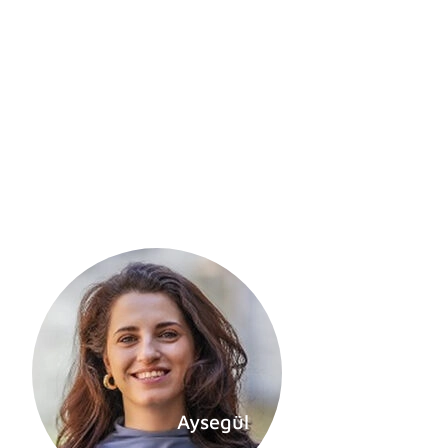
Aysegül