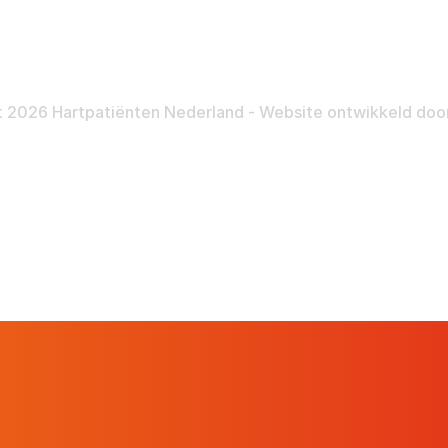
Nalatenschap
Inloggen
Pr
 2026 Hartpatiënten Nederland - Website ontwikkeld doo
Hartpatiënt
Advies & Ondersteuning
St