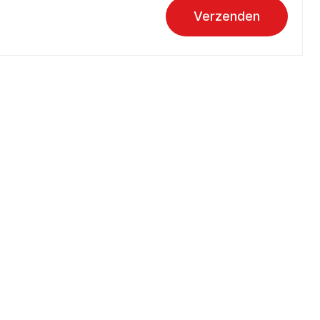
Verzenden
Over aandoeningen
Hartinfarct
Hartruis
Hartstilstand