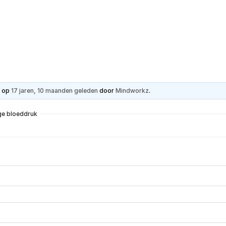
Hartpatiënt
Advies & Ondersteuning
St
t op
17 jaren, 10 maanden geleden
door
Mindworkz
.
ge bloeddruk