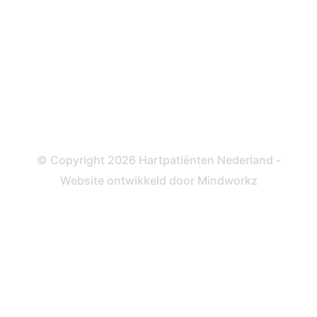
Katheteriseren
Dotteren
Informatie en beleid
Colofon
Disclaimer
Privacy- en Cookiebeleid
© Copyright 2026 Hartpatiënten Nederland -
Website ontwikkeld door
Mindworkz