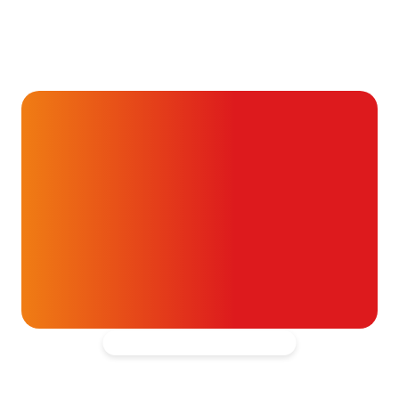
Je kunt vaak veel meer dan
je denkt
16 juli 2026
Alvast ontzettend bedankt!
Help mee en doneer
ouw donatie kunnen we 1,7 miljoen
t- en vaatpatiënten onafhankelijk
blijven ondersteunen.