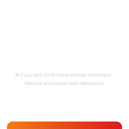
ICD
Katheteriseren
Dotteren
Informatie en beleid
Colofon
Disclaimer
Privacy- en Cookiebeleid
© Copyright 2026 Hartpatiënten Nederland -
Website ontwikkeld door
Mindworkz