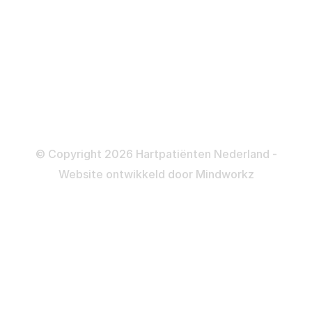
Katheteriseren
Dotteren
Informatie en beleid
Colofon
Disclaimer
Privacy- en Cookiebeleid
© Copyright 2026 Hartpatiënten Nederland -
Website ontwikkeld door
Mindworkz