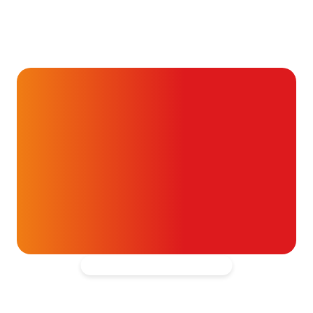
Je kunt vaak veel meer
dan je denkt
16 juli 2026
Alvast ontzettend bedankt!
Help mee en doneer
ouw donatie kunnen we 1,7 miljoen
t- en vaatpatiënten onafhankelijk
blijven ondersteunen.