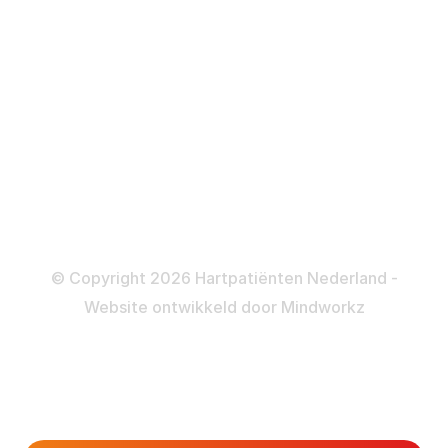
ICD
Katheteriseren
Dotteren
Informatie en beleid
Colofon
Disclaimer
Privacy- en Cookiebeleid
© Copyright 2026 Hartpatiënten Nederland -
Website ontwikkeld door
Mindworkz