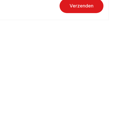
Verzenden
Over aandoeningen
Hartinfarct
Hartruis
Hartstilstand