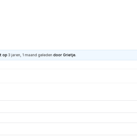
Hartpatiënt
Advies & Ondersteuning
Ste
et op
3 jaren, 1 maand geleden
door
Grietje
.