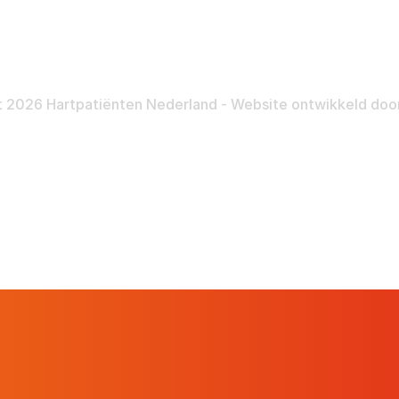
Nalatenschap
Inloggen
Pra
 2026 Hartpatiënten Nederland - Website ontwikkeld doo
Hartpatiënt
Advies & Ondersteuning
Ste