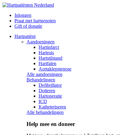
Inloggen
Praat met hartgenoten
Gift of donatie
Hartpatiënt
Aandoeningen
Hartinfarct
Hartruis
Hartstilstand
Hartfalen
Aortaklepstenose
Alle aandoeningen
Behandelingen
Defibrillator
Dotteren
Hartoperatie
ICD
Katheteriseren
Alle behandelingen
Help mee en doneer