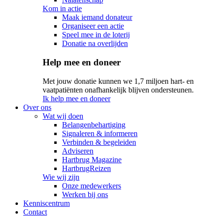
Kom in actie
Maak iemand donateur
Organiseer een actie
Speel mee in de loterij
Donatie na overlijden
Help mee en doneer
Met jouw donatie kunnen we 1,7 miljoen hart- en
vaatpatiënten onafhankelijk blijven ondersteunen.
Ik help mee en doneer
Over ons
Wat wij doen
Belangenbehartiging
Signaleren & informeren
Verbinden & begeleiden
Adviseren
Hartbrug Magazine
HartbrugReizen
Wie wij zijn
Onze medewerkers
Werken bij ons
Kenniscentrum
Contact