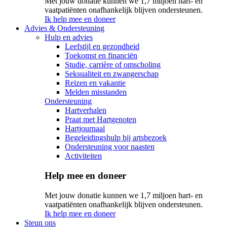
Met jouw donatie kunnen we 1,7 miljoen hart- en
vaatpatiënten onafhankelijk blijven ondersteunen.
Ik help mee en doneer
Advies & Ondersteuning
Hulp en advies
Leefstijl en gezondheid
Toekomst en financiën
Studie, carrière of omscholing
Seksualiteit en zwangerschap
Reizen en vakantie
Melden misstanden
Ondersteuning
Hartverhalen
Praat met Hartgenoten
Hartjournaal
Begeleidingshulp bij artsbezoek
Ondersteuning voor naasten
Activiteiten
Help mee en doneer
Met jouw donatie kunnen we 1,7 miljoen hart- en
vaatpatiënten onafhankelijk blijven ondersteunen.
Ik help mee en doneer
Steun ons