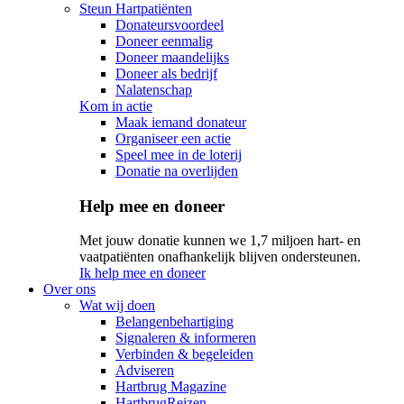
Steun Hartpatiënten
Donateursvoordeel
Doneer eenmalig
Doneer maandelijks
Doneer als bedrijf
Nalatenschap
Kom in actie
Maak iemand donateur
Organiseer een actie
Speel mee in de loterij
Donatie na overlijden
Help mee en doneer
Met jouw donatie kunnen we 1,7 miljoen hart- en
vaatpatiënten onafhankelijk blijven ondersteunen.
Ik help mee en doneer
Over ons
Wat wij doen
Belangenbehartiging
Signaleren & informeren
Verbinden & begeleiden
Adviseren
Hartbrug Magazine
HartbrugReizen