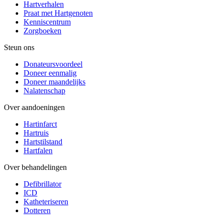
Hartverhalen
Praat met Hartgenoten
Kenniscentrum
Zorgboeken
Steun ons
Donateursvoordeel
Doneer eenmalig
Doneer maandelijks
Nalatenschap
Over aandoeningen
Hartinfarct
Hartruis
Hartstilstand
Hartfalen
Over behandelingen
Defibrillator
ICD
Katheteriseren
Dotteren