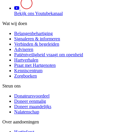
Bekijk ons Youtubekanaal
Wat wij doen
Belangenbehartiging
Signaleren & informeren
Verbinden & begeleiden
Adviseren
Patiëntveiligheid vraagt om openheid
Hartverhalen
Praat met Hartgenoten
Kenniscentrum
Zorgboeken
Steun ons
Donateursvoordeel
Doneer eenmalig
Doneer maandelijks
Nalatenschap
Over aandoeningen
Hartinfarct