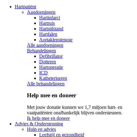
Hartpatiënt
Aandoeningen
Hartinfarct
Hartruis
Hartstilstand
Hartfalen
Aortaklepstenose
Alle aandoeningen
Behandelingen
Defibrillator
Dotteren
Hartoperatie
ICD
Katheteriseren
Alle behandelingen
Help mee en doneer
Met jouw donatie kunnen we 1,7 miljoen hart- en
vaatpatiënten onafhankelijk blijven ondersteunen.
Ik help mee en doneer
Advies & Ondersteuning
Hulp en advies
Leefstijl en gezondheid