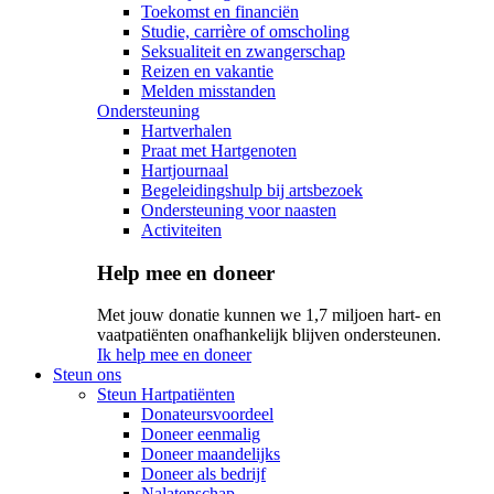
Toekomst en financiën
Studie, carrière of omscholing
Seksualiteit en zwangerschap
Reizen en vakantie
Melden misstanden
Ondersteuning
Hartverhalen
Praat met Hartgenoten
Hartjournaal
Begeleidingshulp bij artsbezoek
Ondersteuning voor naasten
Activiteiten
Help mee en doneer
Met jouw donatie kunnen we 1,7 miljoen hart- en
vaatpatiënten onafhankelijk blijven ondersteunen.
Ik help mee en doneer
Steun ons
Steun Hartpatiënten
Donateursvoordeel
Doneer eenmalig
Doneer maandelijks
Doneer als bedrijf
Nalatenschap