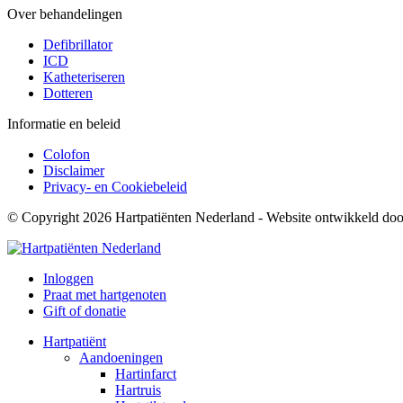
Over behandelingen
Defibrillator
ICD
Katheteriseren
Dotteren
Informatie en beleid
Colofon
Disclaimer
Privacy- en Cookiebeleid
© Copyright 2026 Hartpatiënten Nederland - Website ontwikkeld do
Inloggen
Praat met hartgenoten
Gift of donatie
Hartpatiënt
Aandoeningen
Hartinfarct
Hartruis