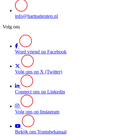
info@hartpatienten.nl
Volg ons
Word vriend op Facebook
Volg ons op X (Twitter)
Connect ons op Linkedin
Volg ons op Instagram
Bekijk ons Youtubekanaal