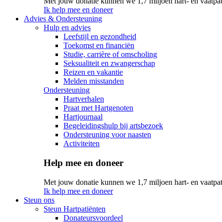
Met jouw donatie kunnen we 1,7 miljoen hart- en vaatpat
Ik help mee en doneer
Advies & Ondersteuning
Hulp en advies
Leefstijl en gezondheid
Toekomst en financiën
Studie, carrière of omscholing
Seksualiteit en zwangerschap
Reizen en vakantie
Melden misstanden
Ondersteuning
Hartverhalen
Praat met Hartgenoten
Hartjournaal
Begeleidingshulp bij artsbezoek
Ondersteuning voor naasten
Activiteiten
Help mee en doneer
Met jouw donatie kunnen we 1,7 miljoen hart- en vaatpat
Ik help mee en doneer
Steun ons
Steun Hartpatiënten
Donateursvoordeel