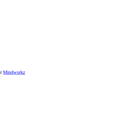
or
Mindworkz