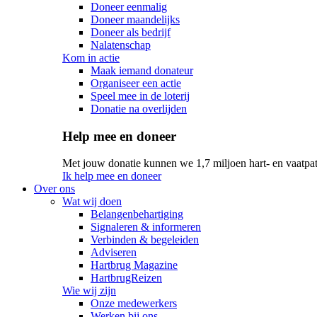
Doneer eenmalig
Doneer maandelijks
Doneer als bedrijf
Nalatenschap
Kom in actie
Maak iemand donateur
Organiseer een actie
Speel mee in de loterij
Donatie na overlijden
Help mee en doneer
Met jouw donatie kunnen we 1,7 miljoen hart- en vaatpat
Ik help mee en doneer
Over ons
Wat wij doen
Belangenbehartiging
Signaleren & informeren
Verbinden & begeleiden
Adviseren
Hartbrug Magazine
HartbrugReizen
Wie wij zijn
Onze medewerkers
Werken bij ons