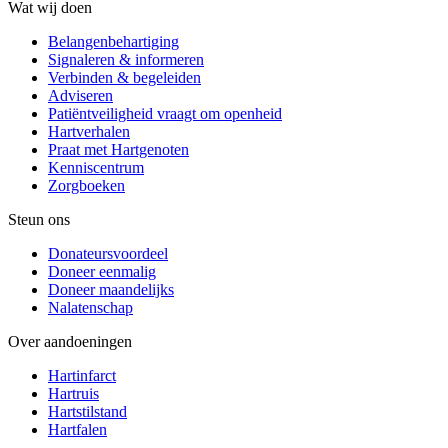
Wat wij doen
Belangenbehartiging
Signaleren & informeren
Verbinden & begeleiden
Adviseren
Patiëntveiligheid vraagt om openheid
Hartverhalen
Praat met Hartgenoten
Kenniscentrum
Zorgboeken
Steun ons
Donateursvoordeel
Doneer eenmalig
Doneer maandelijks
Nalatenschap
Over aandoeningen
Hartinfarct
Hartruis
Hartstilstand
Hartfalen