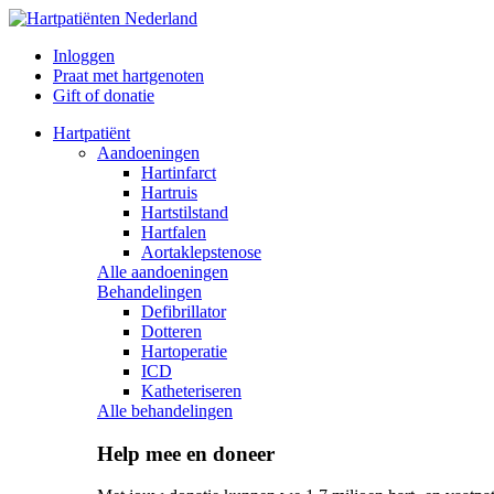
Inloggen
Praat met hartgenoten
Gift of donatie
Hartpatiënt
Aandoeningen
Hartinfarct
Hartruis
Hartstilstand
Hartfalen
Aortaklepstenose
Alle aandoeningen
Behandelingen
Defibrillator
Dotteren
Hartoperatie
ICD
Katheteriseren
Alle behandelingen
Help mee en doneer