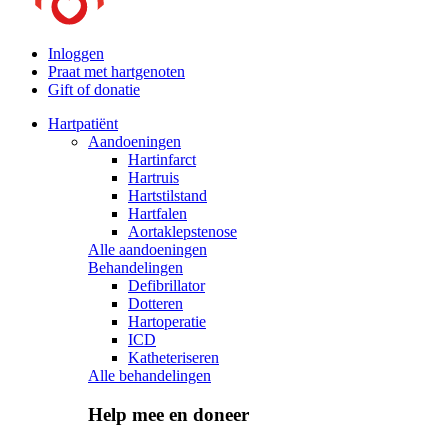
Inloggen
Praat met hartgenoten
Gift of donatie
Hartpatiënt
Aandoeningen
Hartinfarct
Hartruis
Hartstilstand
Hartfalen
Aortaklepstenose
Alle aandoeningen
Behandelingen
Defibrillator
Dotteren
Hartoperatie
ICD
Katheteriseren
Alle behandelingen
Help mee en doneer