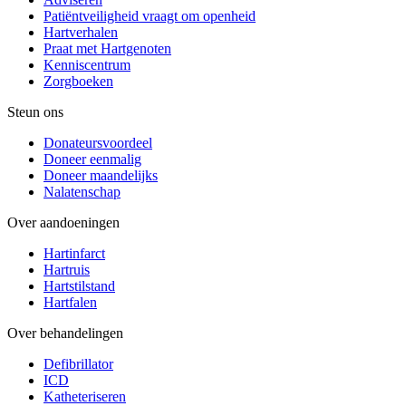
Patiëntveiligheid vraagt om openheid
Hartverhalen
Praat met Hartgenoten
Kenniscentrum
Zorgboeken
Steun ons
Donateursvoordeel
Doneer eenmalig
Doneer maandelijks
Nalatenschap
Over aandoeningen
Hartinfarct
Hartruis
Hartstilstand
Hartfalen
Over behandelingen
Defibrillator
ICD
Katheteriseren