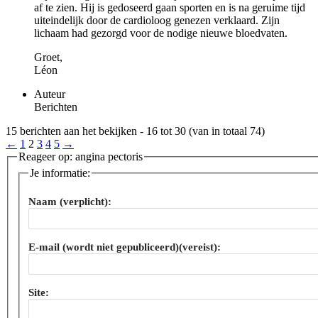
af te zien. Hij is gedoseerd gaan sporten en is na geruime tijd
uiteindelijk door de cardioloog genezen verklaard. Zijn
lichaam had gezorgd voor de nodige nieuwe bloedvaten.
Groet,
Léon
Auteur
Berichten
15 berichten aan het bekijken - 16 tot 30 (van in totaal 74)
←
1
2
3
4
5
→
Reageer op: angina pectoris
Je informatie:
Naam (verplicht):
E-mail (wordt niet gepubliceerd)(vereist):
Site: