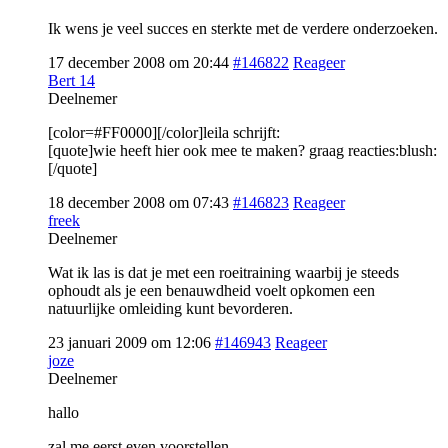
Ik wens je veel succes en sterkte met de verdere onderzoeken.
17 december 2008 om 20:44
#146822
Reageer
Bert 14
Deelnemer
[color=#FF0000][/color]leila schrijft:
[quote]wie heeft hier ook mee te maken? graag reacties:blush:
[/quote]
18 december 2008 om 07:43
#146823
Reageer
freek
Deelnemer
Wat ik las is dat je met een roeitraining waarbij je steeds
ophoudt als je een benauwdheid voelt opkomen een
natuurlijke omleiding kunt bevorderen.
23 januari 2009 om 12:06
#146943
Reageer
joze
Deelnemer
hallo
zal me eerst even voorstellen