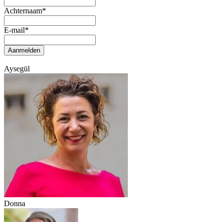
Achternaam
*
E-mail
*
Aanmelden
Aysegül
Donna