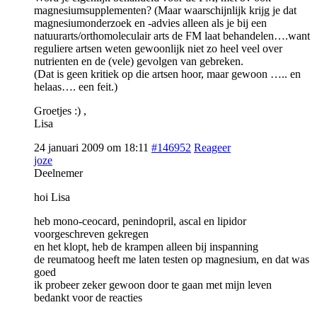
magnesiumsupplementen? (Maar waarschijnlijk krijg je dat
magnesiumonderzoek en -advies alleen als je bij een
natuurarts/orthomoleculair arts de FM laat behandelen….want
reguliere artsen weten gewoonlijk niet zo heel veel over
nutrienten en de (vele) gevolgen van gebreken.
(Dat is geen kritiek op die artsen hoor, maar gewoon ….. en
helaas…. een feit.)
Groetjes :) ,
Lisa
24 januari 2009 om 18:11
#146952
Reageer
joze
Deelnemer
hoi Lisa
heb mono-ceocard, penindopril, ascal en lipidor
voorgeschreven gekregen
en het klopt, heb de krampen alleen bij inspanning
de reumatoog heeft me laten testen op magnesium, en dat was
goed
ik probeer zeker gewoon door te gaan met mijn leven
bedankt voor de reacties