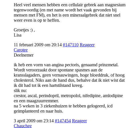
Heel veel mensen hebben een cellulair gebrek aan magnesium
tegenwoordig (en met name wordt het vaak gevonden bij
mensen met FM), en het is een mineraalgebrek dat niet snel
weer even is op te heffen.
Groetjes :) ,
Lisa
11 februari 2009 om 20:14
#147110
Reageer
Carotee
Deelnemer
ik heb een vorm van angina pectoris, genaamd prinzmetal.
Wordt veroorzaakt door spontane spasmes aan de
kransslagaders, geen vernauwingen, hoge bloeddruk, of hoog
cholesterol. Niks aan de hand dus, behalve dat ik niet wist dat
ik dit had tot ik een hartstilstand kreeg.
slik nu:
crestor, ascal, perindopril, metropolol, nifedipine, amlodipine
en een maagzuurremmer.
na 5 weken in 3 ziekenhuizen te hebben gelogeerd, icd
geimplanteerd en naar huis.
3 april 2009 om 23:14
#147454
Reageer
Chauchee