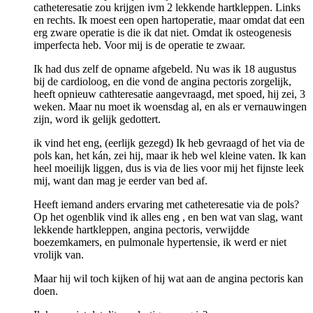
catheteresatie zou krijgen ivm 2 lekkende hartkleppen. Links
en rechts. Ik moest een open hartoperatie, maar omdat dat een
erg zware operatie is die ik dat niet. Omdat ik osteogenesis
imperfecta heb. Voor mij is de operatie te zwaar.
Ik had dus zelf de opname afgebeld. Nu was ik 18 augustus
bij de cardioloog, en die vond de angina pectoris zorgelijk,
heeft opnieuw cathteresatie aangevraagd, met spoed, hij zei, 3
weken. Maar nu moet ik woensdag al, en als er vernauwingen
zijn, word ik gelijk gedottert.
ik vind het eng, (eerlijk gezegd) Ik heb gevraagd of het via de
pols kan, het kán, zei hij, maar ik heb wel kleine vaten. Ik kan
heel moeilijk liggen, dus is via de lies voor mij het fijnste leek
mij, want dan mag je eerder van bed af.
Heeft iemand anders ervaring met catheteresatie via de pols?
Op het ogenblik vind ik alles eng , en ben wat van slag, want
lekkende hartkleppen, angina pectoris, verwijdde
boezemkamers, en pulmonale hypertensie, ik werd er niet
vrolijk van.
Maar hij wil toch kijken of hij wat aan de angina pectoris kan
doen.