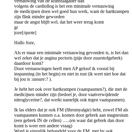
vernauwing van de kransslagader had
volgens de cardiollog is het een minimale vernauwing
de medicijnen doen wel goed hun werk, want de hartkrampen
zijn flink minder geworden
maar de angst blijft wel, dat het weer terug komt
gr
joze[/quote]
Hallo Joze,
Als er maar een minimale vernauwing gevonden is, is het dan
wel zeker dat je angina pectoris (pijn door zuurstofgebrek)
daardoor komt?
Door vernauwingen heeft men AP geloof ik vooral bij
inspanning (in het begin) en niet in rust (ik weet niet hoe dat
bij jou is :unsure:? ).
Je hebt het ook over hartkrampen (vaatspasmen?), die met de
medicijnen minder zijn (bedoel je, door vaatverwijdende
nitroglycerine?, dat werkt namelijk ook tegen vaatspasmen).
Ik las elders dat je ook FM (fibromyalgie) hebt, zowel FM als
vaatspasmen kunnen o.a. komen door gebrek aan magnesium
(een gebrek IN de cellen) …..(en waar dat gebrek dan door
komt is weer een andere vraag)
Word je eigenlijk behandeld voor de FM, met bv ook