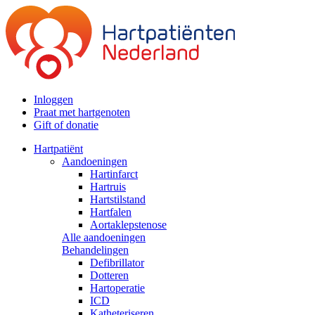
Inloggen
Praat met hartgenoten
Gift of donatie
Hartpatiënt
Aandoeningen
Hartinfarct
Hartruis
Hartstilstand
Hartfalen
Aortaklepstenose
Alle aandoeningen
Behandelingen
Defibrillator
Dotteren
Hartoperatie
ICD
Katheteriseren