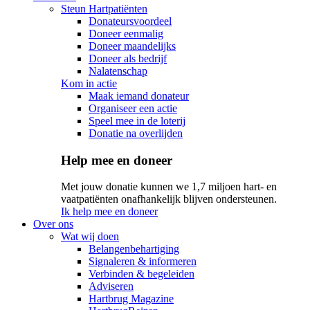
Steun Hartpatiënten
Donateursvoordeel
Doneer eenmalig
Doneer maandelijks
Doneer als bedrijf
Nalatenschap
Kom in actie
Maak iemand donateur
Organiseer een actie
Speel mee in de loterij
Donatie na overlijden
Help mee en doneer
Met jouw donatie kunnen we 1,7 miljoen hart- en
vaatpatiënten onafhankelijk blijven ondersteunen.
Ik help mee en doneer
Over ons
Wat wij doen
Belangenbehartiging
Signaleren & informeren
Verbinden & begeleiden
Adviseren
Hartbrug Magazine