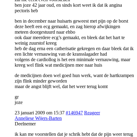
ben joze 42 jaar oud, en sinds kort weet ik dat ik angina
pectoris heb
ben in december naar huisarts geweest met pijn op de borst
deze heeft een ecg gemaakt, en zag hierop afwijkingen
meteen doorgestuurd naar ehbo
ook daar meerdere ecg’s gemaakt, en bleek dat het hart te
weinig zuurstof kreeg
heb de dag erna een catherisatie gekregen en daar bleek dat ik
een lichte vernauwing van de kransslagader had
volgens de cardiollog is het een minimale vernauwing, maar
kreeg wel flink wat medicijnen mee naar huis
de medicijnen doen wel goed hun werk, want de hartkrampen
zijn flink minder geworden
maar de angst blijft wel, dat het weer terug komt
gr
joze
23 januari 2009 om 15:37
#146947
Reageer
Anneliese Wijers-Barten
Deelnemer
ik kan me voorstellen dat je schrik hebt dat de pijn weer terug