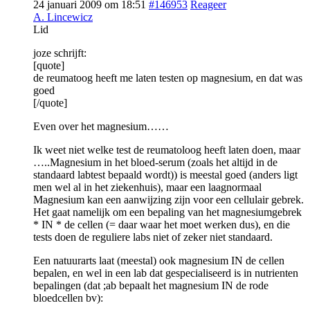
24 januari 2009 om 18:51
#146953
Reageer
A. Lincewicz
Lid
joze schrijft:
[quote]
de reumatoog heeft me laten testen op magnesium, en dat was
goed
[/quote]
Even over het magnesium……
Ik weet niet welke test de reumatoloog heeft laten doen, maar
…..Magnesium in het bloed-serum (zoals het altijd in de
standaard labtest bepaald wordt)) is meestal goed (anders ligt
men wel al in het ziekenhuis), maar een laagnormaal
Magnesium kan een aanwijzing zijn voor een cellulair gebrek.
Het gaat namelijk om een bepaling van het magnesiumgebrek
* IN * de cellen (= daar waar het moet werken dus), en die
tests doen de reguliere labs niet of zeker niet standaard.
Een natuurarts laat (meestal) ook magnesium IN de cellen
bepalen, en wel in een lab dat gespecialiseerd is in nutrienten
bepalingen (dat ;ab bepaalt het magnesium IN de rode
bloedcellen bv):