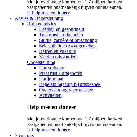
Met jouw donatie kunnen we 1,7 miljoen hart- en
vaatpatiënten onafhankelijk blijven ondersteunen.
Ik help mee en doneer
Advies & Ondersteuning
Hulp en advies
Leefstijl en gezondheid
Toekomst en financiën
Studie, carrière of omscholing
Seksualiteit en zwangerschap
Reizen en vakantie
Melden misstanden
Ondersteuning
Hartverhalen
Praat met Hartgenoten
Hartjournaal
Begeleidingshulp bij artsbezoek
Ondersteuning voor naasten
Activiteiten
Help mee en doneer
Met jouw donatie kunnen we 1,7 miljoen hart- en
vaatpatiënten onafhankelijk blijven ondersteunen.
Ik help mee en doneer
Steun ons