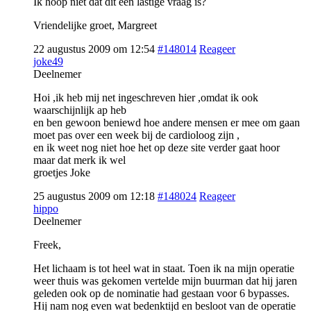
Ik hoop niet dat dit een lastige vraag is?
Vriendelijke groet, Margreet
22 augustus 2009 om 12:54
#148014
Reageer
joke49
Deelnemer
Hoi ,ik heb mij net ingeschreven hier ,omdat ik ook
waarschijnlijk ap heb
en ben gewoon beniewd hoe andere mensen er mee om gaan
moet pas over een week bij de cardioloog zijn ,
en ik weet nog niet hoe het op deze site verder gaat hoor
maar dat merk ik wel
groetjes Joke
25 augustus 2009 om 12:18
#148024
Reageer
hippo
Deelnemer
Freek,
Het lichaam is tot heel wat in staat. Toen ik na mijn operatie
weer thuis was gekomen vertelde mijn buurman dat hij jaren
geleden ook op de nominatie had gestaan voor 6 bypasses.
Hij nam nog even wat bedenktijd en besloot van de operatie