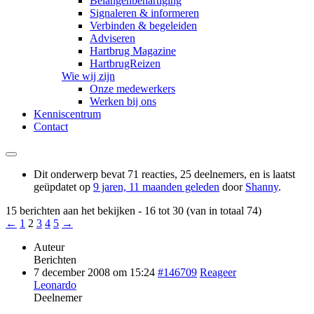
Belangenbehartiging
Signaleren & informeren
Verbinden & begeleiden
Adviseren
Hartbrug Magazine
HartbrugReizen
Wie wij zijn
Onze medewerkers
Werken bij ons
Kenniscentrum
Contact
Dit onderwerp bevat 71 reacties, 25 deelnemers, en is laatst
geüpdatet op
9 jaren, 11 maanden geleden
door
Shanny
.
15 berichten aan het bekijken - 16 tot 30 (van in totaal 74)
←
1
2
3
4
5
→
Auteur
Berichten
7 december 2008 om 15:24
#146709
Reageer
Leonardo
Deelnemer