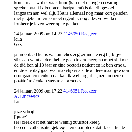
komt, maar wat ik vaak hoor (kan niet uit eigen ervaring
spreken want ik ben geen hartpatient) is dat dit gevoel
langzaam aan wel slijt. Het is allemaal nog maar kort geleden
met je gebeurd en je moet eigenlijk nog alles verwerken.
Probeer je leven weer op te pakken .
24 januari 2009 om 14:27
#146950
Reageer
leila
Gast
ja inderdaad het is wat annelies zegt,er niet te erg bij blijven
stilstaan want anders heb je geen leven meer,maar het slijt met
de tijd ben al 13 jaar angina pectoris patient en ik ben ernog.
en de ene dag gaat wat makelijker als de andere maar gewoon
doorgaan en denken dat kan ik wel nog. dus joze proberen
positief te denken sterkte en groetjes
24 januari 2009 om 17:22
#146951
Reageer
A. Lincewicz
Lid
joze schrijft:
[quote]
[er] bleek dat het hart te weinig zuurstof kreeg
heb een catherisatie gekregen en daar bleek dat ik een lichte