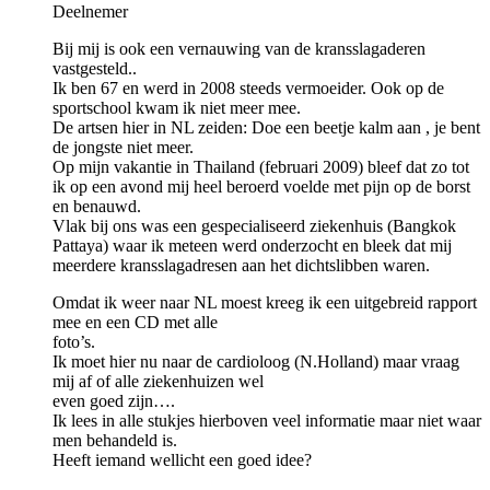
Deelnemer
Bij mij is ook een vernauwing van de kransslagaderen
vastgesteld..
Ik ben 67 en werd in 2008 steeds vermoeider. Ook op de
sportschool kwam ik niet meer mee.
De artsen hier in NL zeiden: Doe een beetje kalm aan , je bent
de jongste niet meer.
Op mijn vakantie in Thailand (februari 2009) bleef dat zo tot
ik op een avond mij heel beroerd voelde met pijn op de borst
en benauwd.
Vlak bij ons was een gespecialiseerd ziekenhuis (Bangkok
Pattaya) waar ik meteen werd onderzocht en bleek dat mij
meerdere kransslagadresen aan het dichtslibben waren.
Omdat ik weer naar NL moest kreeg ik een uitgebreid rapport
mee en een CD met alle
foto’s.
Ik moet hier nu naar de cardioloog (N.Holland) maar vraag
mij af of alle ziekenhuizen wel
even goed zijn….
Ik lees in alle stukjes hierboven veel informatie maar niet waar
men behandeld is.
Heeft iemand wellicht een goed idee?