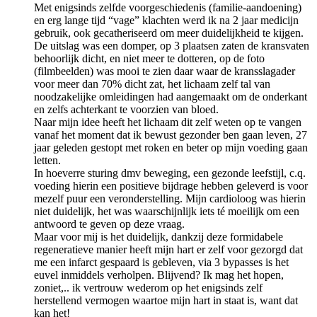
Met enigsinds zelfde voorgeschiedenis (familie-aandoening)
en erg lange tijd “vage” klachten werd ik na 2 jaar medicijn
gebruik, ook gecatheriseerd om meer duidelijkheid te kijgen.
De uitslag was een domper, op 3 plaatsen zaten de kransvaten
behoorlijk dicht, en niet meer te dotteren, op de foto
(filmbeelden) was mooi te zien daar waar de kransslagader
voor meer dan 70% dicht zat, het lichaam zelf tal van
noodzakelijke omleidingen had aangemaakt om de onderkant
en zelfs achterkant te voorzien van bloed.
Naar mijn idee heeft het lichaam dit zelf weten op te vangen
vanaf het moment dat ik bewust gezonder ben gaan leven, 27
jaar geleden gestopt met roken en beter op mijn voeding gaan
letten.
In hoeverre sturing dmv beweging, een gezonde leefstijl, c.q.
voeding hierin een positieve bijdrage hebben geleverd is voor
mezelf puur een veronderstelling. Mijn cardioloog was hierin
niet duidelijk, het was waarschijnlijk iets té moeilijk om een
antwoord te geven op deze vraag.
Maar voor mij is het duidelijk, dankzij deze formidabele
regeneratieve manier heeft mijn hart er zelf voor gezorgd dat
me een infarct gespaard is gebleven, via 3 bypasses is het
euvel inmiddels verholpen. Blijvend? Ik mag het hopen,
zoniet,.. ik vertrouw wederom op het enigsinds zelf
herstellend vermogen waartoe mijn hart in staat is, want dat
kan het!