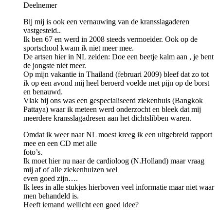
Deelnemer
Bij mij is ook een vernauwing van de kransslagaderen
vastgesteld..
Ik ben 67 en werd in 2008 steeds vermoeider. Ook op de
sportschool kwam ik niet meer mee.
De artsen hier in NL zeiden: Doe een beetje kalm aan , je bent
de jongste niet meer.
Op mijn vakantie in Thailand (februari 2009) bleef dat zo tot
ik op een avond mij heel beroerd voelde met pijn op de borst
en benauwd.
Vlak bij ons was een gespecialiseerd ziekenhuis (Bangkok
Pattaya) waar ik meteen werd onderzocht en bleek dat mij
meerdere kransslagadresen aan het dichtslibben waren.
Omdat ik weer naar NL moest kreeg ik een uitgebreid rapport
mee en een CD met alle
foto’s.
Ik moet hier nu naar de cardioloog (N.Holland) maar vraag
mij af of alle ziekenhuizen wel
even goed zijn….
Ik lees in alle stukjes hierboven veel informatie maar niet waar
men behandeld is.
Heeft iemand wellicht een goed idee?