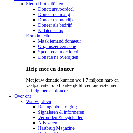
Steun Hartpatiënten
Donateursvoordeel
Doneer eenmalig
Doneer maandelijks
Doneer als bedrijf
Nalatenschap
Kom in actie
Maak iemand donateur
Organiseer een actie
Speel mee in de loterij
Donatie na overlijden
Help mee en doneer
Met jouw donatie kunnen we 1,7 miljoen hart- en
vaatpatiënten onafhankelijk blijven ondersteunen.
Ik help mee en doneer
Over ons
Wat wij doen
Belangenbehartiging
Signaleren & informeren
Verbinden & begeleiden
Adviseren
Hartbrug Magazine