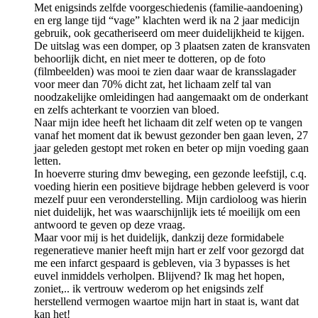
Met enigsinds zelfde voorgeschiedenis (familie-aandoening)
en erg lange tijd “vage” klachten werd ik na 2 jaar medicijn
gebruik, ook gecatheriseerd om meer duidelijkheid te kijgen.
De uitslag was een domper, op 3 plaatsen zaten de kransvaten
behoorlijk dicht, en niet meer te dotteren, op de foto
(filmbeelden) was mooi te zien daar waar de kransslagader
voor meer dan 70% dicht zat, het lichaam zelf tal van
noodzakelijke omleidingen had aangemaakt om de onderkant
en zelfs achterkant te voorzien van bloed.
Naar mijn idee heeft het lichaam dit zelf weten op te vangen
vanaf het moment dat ik bewust gezonder ben gaan leven, 27
jaar geleden gestopt met roken en beter op mijn voeding gaan
letten.
In hoeverre sturing dmv beweging, een gezonde leefstijl, c.q.
voeding hierin een positieve bijdrage hebben geleverd is voor
mezelf puur een veronderstelling. Mijn cardioloog was hierin
niet duidelijk, het was waarschijnlijk iets té moeilijk om een
antwoord te geven op deze vraag.
Maar voor mij is het duidelijk, dankzij deze formidabele
regeneratieve manier heeft mijn hart er zelf voor gezorgd dat
me een infarct gespaard is gebleven, via 3 bypasses is het
euvel inmiddels verholpen. Blijvend? Ik mag het hopen,
zoniet,.. ik vertrouw wederom op het enigsinds zelf
herstellend vermogen waartoe mijn hart in staat is, want dat
kan het!