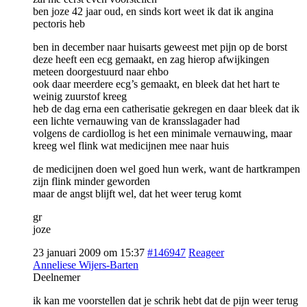
ben joze 42 jaar oud, en sinds kort weet ik dat ik angina
pectoris heb
ben in december naar huisarts geweest met pijn op de borst
deze heeft een ecg gemaakt, en zag hierop afwijkingen
meteen doorgestuurd naar ehbo
ook daar meerdere ecg’s gemaakt, en bleek dat het hart te
weinig zuurstof kreeg
heb de dag erna een catherisatie gekregen en daar bleek dat ik
een lichte vernauwing van de kransslagader had
volgens de cardiollog is het een minimale vernauwing, maar
kreeg wel flink wat medicijnen mee naar huis
de medicijnen doen wel goed hun werk, want de hartkrampen
zijn flink minder geworden
maar de angst blijft wel, dat het weer terug komt
gr
joze
23 januari 2009 om 15:37
#146947
Reageer
Anneliese Wijers-Barten
Deelnemer
ik kan me voorstellen dat je schrik hebt dat de pijn weer terug