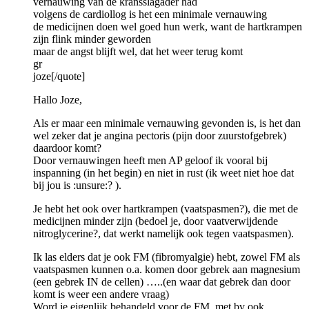
vernauwing van de kransslagader had
volgens de cardiollog is het een minimale vernauwing
de medicijnen doen wel goed hun werk, want de hartkrampen
zijn flink minder geworden
maar de angst blijft wel, dat het weer terug komt
gr
joze[/quote]
Hallo Joze,
Als er maar een minimale vernauwing gevonden is, is het dan
wel zeker dat je angina pectoris (pijn door zuurstofgebrek)
daardoor komt?
Door vernauwingen heeft men AP geloof ik vooral bij
inspanning (in het begin) en niet in rust (ik weet niet hoe dat
bij jou is :unsure:? ).
Je hebt het ook over hartkrampen (vaatspasmen?), die met de
medicijnen minder zijn (bedoel je, door vaatverwijdende
nitroglycerine?, dat werkt namelijk ook tegen vaatspasmen).
Ik las elders dat je ook FM (fibromyalgie) hebt, zowel FM als
vaatspasmen kunnen o.a. komen door gebrek aan magnesium
(een gebrek IN de cellen) …..(en waar dat gebrek dan door
komt is weer een andere vraag)
Word je eigenlijk behandeld voor de FM, met bv ook