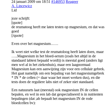
24 januari 2009 om 18:51
#146953
Reageer
A. Lincewicz
Lid
joze schrijft:
[quote]
de reumatoog heeft me laten testen op magnesium, en dat was
goed
[/quote]
Even over het magnesium……
Ik weet niet welke test de reumatoloog heeft laten doen, maar
…..Magnesium in het bloed-serum (zoals het altijd in de
standaard labtest bepaald wordt)) is meestal goed (anders ligt
men wel al in het ziekenhuis), maar een laagnormaal
Magnesium kan een aanwijzing zijn voor een cellulair gebrek.
Het gaat namelijk om een bepaling van het magnesiumgebrek
* IN * de cellen (= daar waar het moet werken dus), en die
tests doen de reguliere labs niet of zeker niet standaard.
Een natuurarts laat (meestal) ook magnesium IN de cellen
bepalen, en wel in een lab dat gespecialiseerd is in nutrienten
bepalingen (dat ;ab bepaalt het magnesium IN de rode
bloedcellen bv):