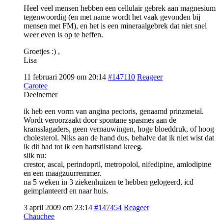
Heel veel mensen hebben een cellulair gebrek aan magnesium
tegenwoordig (en met name wordt het vaak gevonden bij
mensen met FM), en het is een mineraalgebrek dat niet snel
weer even is op te heffen.
Groetjes :) ,
Lisa
11 februari 2009 om 20:14
#147110
Reageer
Carotee
Deelnemer
ik heb een vorm van angina pectoris, genaamd prinzmetal.
Wordt veroorzaakt door spontane spasmes aan de
kransslagaders, geen vernauwingen, hoge bloeddruk, of hoog
cholesterol. Niks aan de hand dus, behalve dat ik niet wist dat
ik dit had tot ik een hartstilstand kreeg.
slik nu:
crestor, ascal, perindopril, metropolol, nifedipine, amlodipine
en een maagzuurremmer.
na 5 weken in 3 ziekenhuizen te hebben gelogeerd, icd
geimplanteerd en naar huis.
3 april 2009 om 23:14
#147454
Reageer
Chauchee