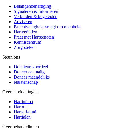
Belangenbehartiging
Signaleren & informeren
Verbinden & begeleiden
Adviseren
Patiëntveiligheid vraagt om openheid
Hartverhalen
Praat met Hartgenoten
Kenniscentrum
Zorgboeken
Steun ons
Donateursvoordeel
Doneer eenmalig
Doneer maandelijks
Nalatenschap
Over aandoeningen
Hartinfarct
Hartruis
Hartstilstand
Hartfalen
Over behandelingen