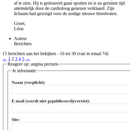
af te zien. Hij is gedoseerd gaan sporten en is na geruime tijd
uiteindelijk door de cardioloog genezen verklaard. Zijn
lichaam had gezorgd voor de nodige nieuwe bloedvaten.
Groet,
Léon
Auteur
Berichten
15 berichten aan het bekijken - 16 tot 30 (van in totaal 74)
←
1
2
3
4
5
→
Reageer op: angina pectoris
Je informatie:
Naam (verplicht):
E-mail (wordt niet gepubliceerd)(vereist):
Site: