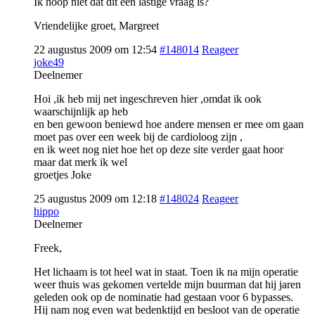
Ik hoop niet dat dit een lastige vraag is?
Vriendelijke groet, Margreet
22 augustus 2009 om 12:54
#148014
Reageer
joke49
Deelnemer
Hoi ,ik heb mij net ingeschreven hier ,omdat ik ook
waarschijnlijk ap heb
en ben gewoon beniewd hoe andere mensen er mee om gaan
moet pas over een week bij de cardioloog zijn ,
en ik weet nog niet hoe het op deze site verder gaat hoor
maar dat merk ik wel
groetjes Joke
25 augustus 2009 om 12:18
#148024
Reageer
hippo
Deelnemer
Freek,
Het lichaam is tot heel wat in staat. Toen ik na mijn operatie
weer thuis was gekomen vertelde mijn buurman dat hij jaren
geleden ook op de nominatie had gestaan voor 6 bypasses.
Hij nam nog even wat bedenktijd en besloot van de operatie