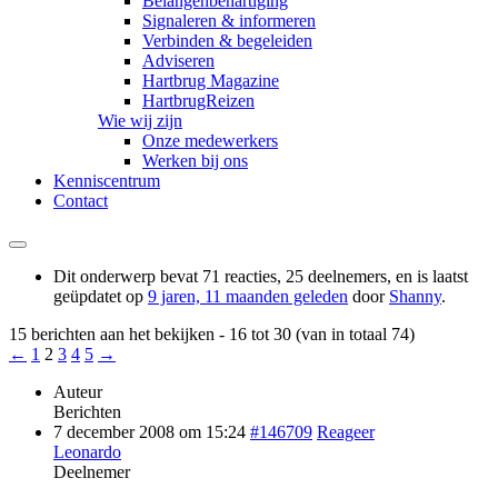
Belangenbehartiging
Signaleren & informeren
Verbinden & begeleiden
Adviseren
Hartbrug Magazine
HartbrugReizen
Wie wij zijn
Onze medewerkers
Werken bij ons
Kenniscentrum
Contact
Dit onderwerp bevat 71 reacties, 25 deelnemers, en is laatst
geüpdatet op
9 jaren, 11 maanden geleden
door
Shanny
.
15 berichten aan het bekijken - 16 tot 30 (van in totaal 74)
←
1
2
3
4
5
→
Auteur
Berichten
7 december 2008 om 15:24
#146709
Reageer
Leonardo
Deelnemer