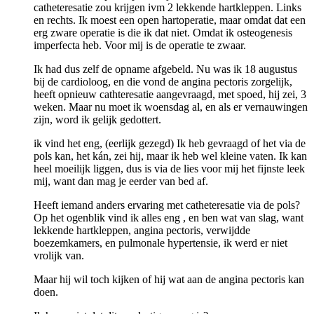
catheteresatie zou krijgen ivm 2 lekkende hartkleppen. Links
en rechts. Ik moest een open hartoperatie, maar omdat dat een
erg zware operatie is die ik dat niet. Omdat ik osteogenesis
imperfecta heb. Voor mij is de operatie te zwaar.
Ik had dus zelf de opname afgebeld. Nu was ik 18 augustus
bij de cardioloog, en die vond de angina pectoris zorgelijk,
heeft opnieuw cathteresatie aangevraagd, met spoed, hij zei, 3
weken. Maar nu moet ik woensdag al, en als er vernauwingen
zijn, word ik gelijk gedottert.
ik vind het eng, (eerlijk gezegd) Ik heb gevraagd of het via de
pols kan, het kán, zei hij, maar ik heb wel kleine vaten. Ik kan
heel moeilijk liggen, dus is via de lies voor mij het fijnste leek
mij, want dan mag je eerder van bed af.
Heeft iemand anders ervaring met catheteresatie via de pols?
Op het ogenblik vind ik alles eng , en ben wat van slag, want
lekkende hartkleppen, angina pectoris, verwijdde
boezemkamers, en pulmonale hypertensie, ik werd er niet
vrolijk van.
Maar hij wil toch kijken of hij wat aan de angina pectoris kan
doen.