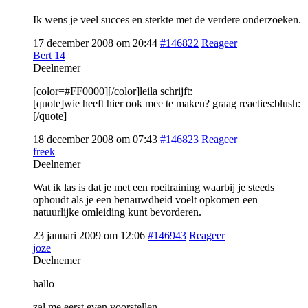
Ik wens je veel succes en sterkte met de verdere onderzoeken.
17 december 2008 om 20:44
#146822
Reageer
Bert 14
Deelnemer
[color=#FF0000][/color]leila schrijft:
[quote]wie heeft hier ook mee te maken? graag reacties:blush:
[/quote]
18 december 2008 om 07:43
#146823
Reageer
freek
Deelnemer
Wat ik las is dat je met een roeitraining waarbij je steeds
ophoudt als je een benauwdheid voelt opkomen een
natuurlijke omleiding kunt bevorderen.
23 januari 2009 om 12:06
#146943
Reageer
joze
Deelnemer
hallo
zal me eerst even voorstellen