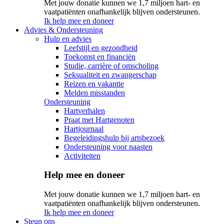
Met jouw donatie kunnen we 1,7 miljoen hart- en
vaatpatiënten onafhankelijk blijven ondersteunen.
Ik help mee en doneer
Advies & Ondersteuning
Hulp en advies
Leefstijl en gezondheid
Toekomst en financiën
Studie, carrière of omscholing
Seksualiteit en zwangerschap
Reizen en vakantie
Melden misstanden
Ondersteuning
Hartverhalen
Praat met Hartgenoten
Hartjournaal
Begeleidingshulp bij artsbezoek
Ondersteuning voor naasten
Activiteiten
Help mee en doneer
Met jouw donatie kunnen we 1,7 miljoen hart- en
vaatpatiënten onafhankelijk blijven ondersteunen.
Ik help mee en doneer
Steun ons