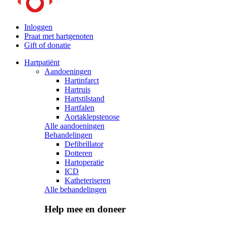
Inloggen
Praat met hartgenoten
Gift of donatie
Hartpatiënt
Aandoeningen
Hartinfarct
Hartruis
Hartstilstand
Hartfalen
Aortaklepstenose
Alle aandoeningen
Behandelingen
Defibrillator
Dotteren
Hartoperatie
ICD
Katheteriseren
Alle behandelingen
Help mee en doneer