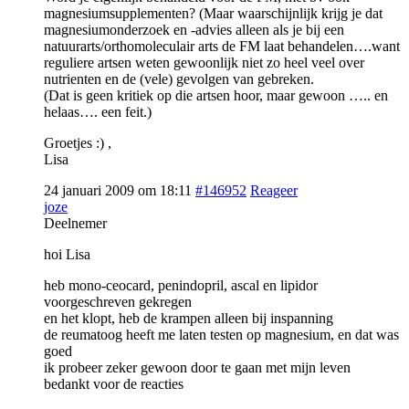
magnesiumsupplementen? (Maar waarschijnlijk krijg je dat
magnesiumonderzoek en -advies alleen als je bij een
natuurarts/orthomoleculair arts de FM laat behandelen….want
reguliere artsen weten gewoonlijk niet zo heel veel over
nutrienten en de (vele) gevolgen van gebreken.
(Dat is geen kritiek op die artsen hoor, maar gewoon ….. en
helaas…. een feit.)
Groetjes :) ,
Lisa
24 januari 2009 om 18:11
#146952
Reageer
joze
Deelnemer
hoi Lisa
heb mono-ceocard, penindopril, ascal en lipidor
voorgeschreven gekregen
en het klopt, heb de krampen alleen bij inspanning
de reumatoog heeft me laten testen op magnesium, en dat was
goed
ik probeer zeker gewoon door te gaan met mijn leven
bedankt voor de reacties