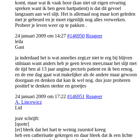
komt, maar wat ik vaak hoor (kan niet uit eigen ervaring
spreken want ik ben geen hartpatient) is dat dit gevoel
langzaam aan wel slijt. Het is allemaal nog maar kort geleden
met je gebeurd en je moet eigenlijk nog alles verwerken.
Probeer je leven weer op te pakken .
24 januari 2009 om 14:27
#146950
Reageer
leila
Gast
ja inderdaad het is wat annelies zegt,er niet te erg bij blijven
stilstaan want anders heb je geen leven meer,maar het slijt met
de tijd ben al 13 jaar angina pectoris patient en ik ben ernog.
en de ene dag gaat wat makelijker als de andere maar gewoon
doorgaan en denken dat kan ik wel nog. dus joze proberen
positief te denken sterkte en groetjes
24 januari 2009 om 17:22
#146951
Reageer
A. Lincewicz
Lid
joze schrijft:
[quote]
[er] bleek dat het hart te weinig zuurstof kreeg
heb een catherisatie gekregen en daar bleek dat ik een lichte