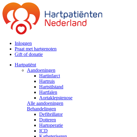
Inloggen
Praat met hartgenoten
Gift of donatie
Hartpatiënt
Aandoeningen
Hartinfarct
Hartruis
Hartstilstand
Hartfalen
Aortaklepstenose
Alle aandoeningen
Behandelingen
Defibrillator
Dotteren
Hartoperatie
ICD
Katheteriseren