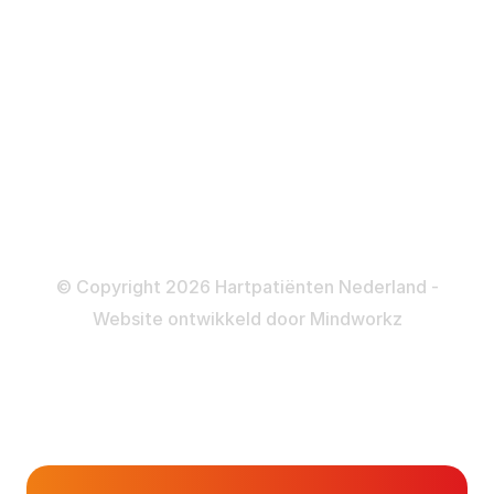
ICD
Katheteriseren
Dotteren
Informatie en beleid
Colofon
Disclaimer
Privacy- en Cookiebeleid
© Copyright 2026 Hartpatiënten Nederland -
Website ontwikkeld door
Mindworkz