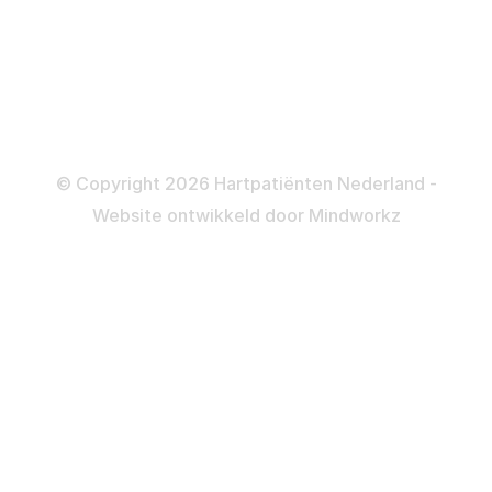
Informatie en beleid
Colofon
Disclaimer
Privacy- en Cookiebeleid
© Copyright 2026 Hartpatiënten Nederland -
Website ontwikkeld door
Mindworkz