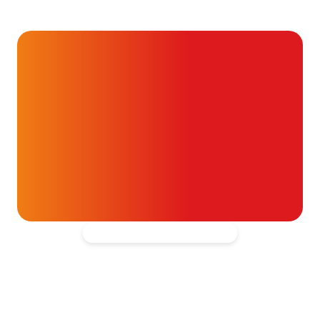
cholesterolwaarden?
24 juli 2026
Alvast ontzettend bedankt!
Help mee en doneer
ouw donatie kunnen we 1,7 miljoen
t- en vaatpatiënten onafhankelijk
blijven ondersteunen.