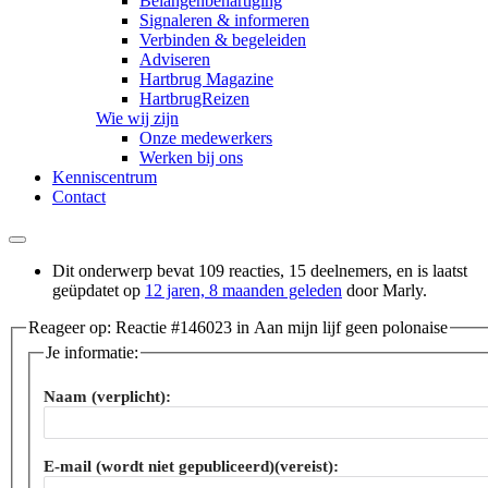
Belangenbehartiging
Signaleren & informeren
Verbinden & begeleiden
Adviseren
Hartbrug Magazine
HartbrugReizen
Wie wij zijn
Onze medewerkers
Werken bij ons
Kenniscentrum
Contact
Dit onderwerp bevat 109 reacties, 15 deelnemers, en is laatst
geüpdatet op
12 jaren, 8 maanden geleden
door
Marly
.
Reageer op: Reactie #146023 in Aan mijn lijf geen polonaise
Je informatie:
Naam (verplicht):
E-mail (wordt niet gepubliceerd)(vereist):