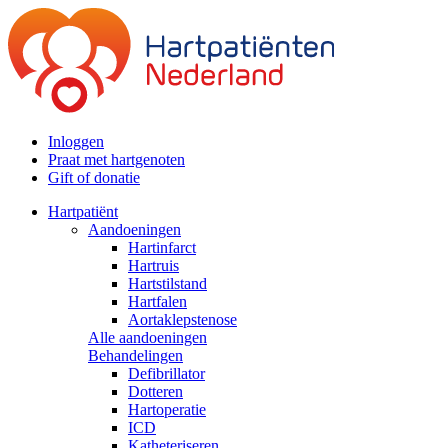
Inloggen
Praat met hartgenoten
Gift of donatie
Hartpatiënt
Aandoeningen
Hartinfarct
Hartruis
Hartstilstand
Hartfalen
Aortaklepstenose
Alle aandoeningen
Behandelingen
Defibrillator
Dotteren
Hartoperatie
ICD
Katheteriseren