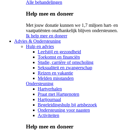
Alle behandelingen
Help mee en doneer
Met jouw donatie kunnen we 1,7 miljoen hart- en
vaatpatiënten onafhankelijk blijven ondersteunen.
Ik help mee en doneer
Advies & Ondersteuning
Hulp en advies
Leefstijl en gezondheid
Toekomst en financiën
Studie, carrière of omscholing
Seksualiteit en zwangerschap
Reizen en vakantie
Melden misstanden
Ondersteuning
Hartverhalen
Praat met Hartgenoten
Hartjournaal
Begeleidingshulp bij artsbezoek
Ondersteuning voor naasten
Activiteiten
Help mee en doneer