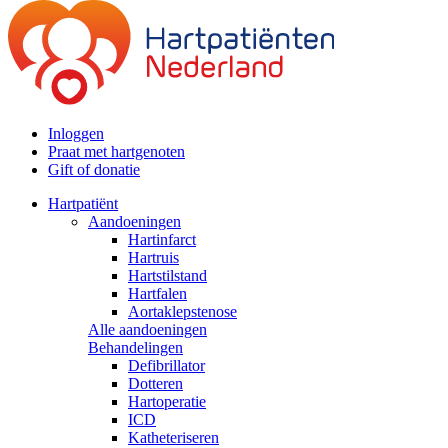
Inloggen
Praat met hartgenoten
Gift of donatie
Hartpatiënt
Aandoeningen
Hartinfarct
Hartruis
Hartstilstand
Hartfalen
Aortaklepstenose
Alle aandoeningen
Behandelingen
Defibrillator
Dotteren
Hartoperatie
ICD
Katheteriseren