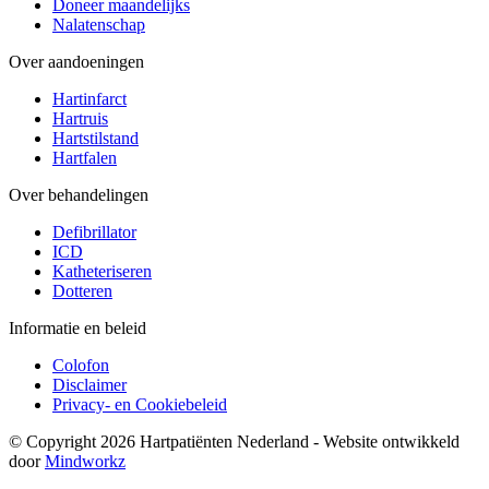
Doneer maandelijks
Nalatenschap
Over aandoeningen
Hartinfarct
Hartruis
Hartstilstand
Hartfalen
Over behandelingen
Defibrillator
ICD
Katheteriseren
Dotteren
Informatie en beleid
Colofon
Disclaimer
Privacy- en Cookiebeleid
© Copyright 2026 Hartpatiënten Nederland - Website ontwikkeld
door
Mindworkz