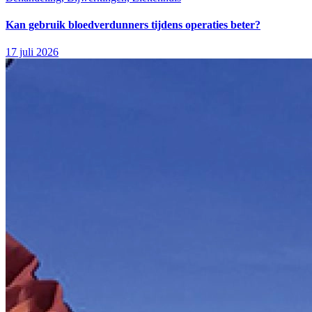
Kan gebruik bloedverdunners tijdens operaties beter?
17 juli 2026