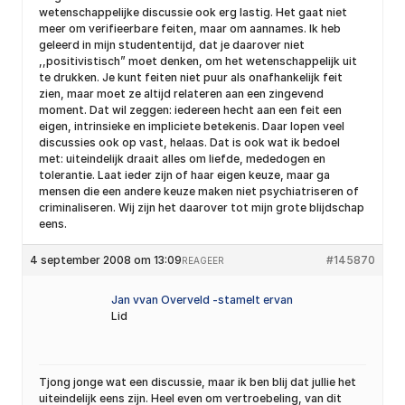
wetenschappelijke discussie ook erg lastig. Het gaat niet
meer om verifieerbare feiten, maar om aannames. Ik heb
geleerd in mijn studententijd, dat je daarover niet
,,positivistisch” moet denken, om het wetenschappelijk uit
te drukken. Je kunt feiten niet puur als onafhankelijk feit
zien, maar moet ze altijd relateren aan een zingevend
moment. Dat wil zeggen: iedereen hecht aan een feit een
eigen, intrinsieke en impliciete betekenis. Daar lopen veel
discussies ook op vast, helaas. Dat is ook wat ik bedoel
met: uiteindelijk draait alles om liefde, mededogen en
tolerantie. Laat ieder zijn of haar eigen keuze, maar ga
mensen die een andere keuze maken niet psychiatriseren of
criminaliseren. Wij zijn het daarover tot mijn grote blijdschap
eens.
4 september 2008 om 13:09
#145870
REAGEER
Jan vvan Overveld -stamelt ervan
Lid
Tjong jonge wat een discussie, maar ik ben blij dat jullie het
uiteindelijk eens zijn. Heel even om vertroebeling, van dit