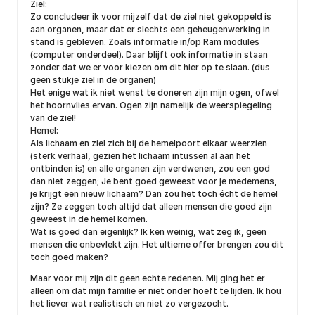
Ziel:
Zo concludeer ik voor mijzelf dat de ziel niet gekoppeld is
aan organen, maar dat er slechts een geheugenwerking in
stand is gebleven. Zoals informatie in/op Ram modules
(computer onderdeel). Daar blijft ook informatie in staan
zonder dat we er voor kiezen om dit hier op te slaan. (dus
geen stukje ziel in de organen)
Het enige wat ik niet wenst te doneren zijn mijn ogen, ofwel
het hoornvlies ervan. Ogen zijn namelijk de weerspiegeling
van de ziel!
Hemel:
Als lichaam en ziel zich bij de hemelpoort elkaar weerzien
(sterk verhaal, gezien het lichaam intussen al aan het
ontbinden is) en alle organen zijn verdwenen, zou een god
dan niet zeggen; Je bent goed geweest voor je medemens,
je krijgt een nieuw lichaam? Dan zou het toch écht de hemel
zijn? Ze zeggen toch altijd dat alleen mensen die goed zijn
geweest in de hemel komen.
Wat is goed dan eigenlijk? Ik ken weinig, wat zeg ik, geen
mensen die onbevlekt zijn. Het ultieme offer brengen zou dit
toch goed maken?
Maar voor mij zijn dit geen echte redenen. Mij ging het er
alleen om dat mijn familie er niet onder hoeft te lijden. Ik hou
het liever wat realistisch en niet zo vergezocht.