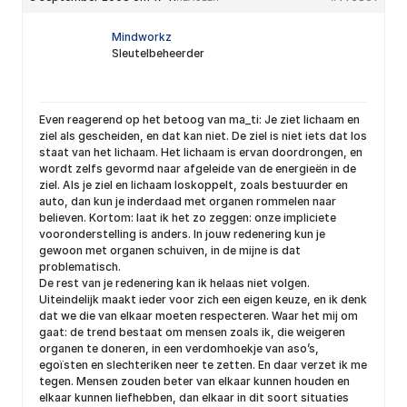
Mindworkz
Sleutelbeheerder
Even reagerend op het betoog van ma_ti: Je ziet lichaam en
ziel als gescheiden, en dat kan niet. De ziel is niet iets dat los
staat van het lichaam. Het lichaam is ervan doordrongen, en
wordt zelfs gevormd naar afgeleide van de energieën in de
ziel. Als je ziel en lichaam loskoppelt, zoals bestuurder en
auto, dan kun je inderdaad met organen rommelen naar
believen. Kortom: laat ik het zo zeggen: onze impliciete
vooronderstelling is anders. In jouw redenering kun je
gewoon met organen schuiven, in de mijne is dat
problematisch.
De rest van je redenering kan ik helaas niet volgen.
Uiteindelijk maakt ieder voor zich een eigen keuze, en ik denk
dat we die van elkaar moeten respecteren. Waar het mij om
gaat: de trend bestaat om mensen zoals ik, die weigeren
organen te doneren, in een verdomhoekje van aso’s,
egoïsten en slechteriken neer te zetten. En daar verzet ik me
tegen. Mensen zouden beter van elkaar kunnen houden en
elkaar kunnen liefhebben, dan elkaar in dit soort situaties