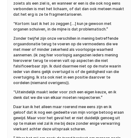
zoiets als een ziel is, en wanneer er een is die ook nog eens
verbonden is met het lichaam, of dat dan ook meteen maakt
dat het erg is ze te fragmentariseren.
“Kortom: laat ik het zo zeggen […] kun je gewoon met
organen schuiven, in de mijne is dat problematisch.”
Zonder twijfel zijn onze verschillen in mening betreffende
orgaandonatie terug te voeren op de vermoedens die we
met meer of minder zekerheid als voorlopige waarheid
aannemen. (ik zeg hier voorlopig aangezien ieders mening
hieroverer terug te voeren valt op aspecten die niet
falsificeerbaar zijn. Ik duid daarmee niet op de mate waarin
ieder van diens gelijk overtuigd is of de geldigheid van die
overtuiging. Ik sta ook niet in een positie daarover te
oordelen (niemand overigens)).
“Uiteindelijk maakt ieder voor zich een eigen keuze, en ik
denk dat we die van elkaar moeten respecteren.”
Daar kan ik het alleen maar roerend mee eens zijn en ik
geloof dat ik nog een gedeelte van mijn vorige betoog eraan
gewijd. Maar voor het geval het er niet duidelijk genoeg uit
op te maken viel zal ik me bij deze zonder enige verwarring
vierkant achter deze uitspraak scharen.