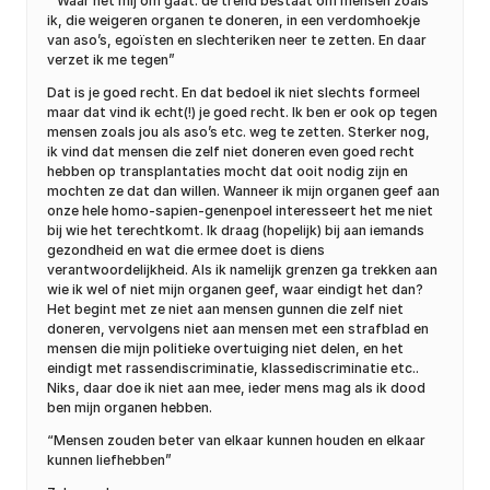
” Waar het mij om gaat: de trend bestaat om mensen zoals
ik, die weigeren organen te doneren, in een verdomhoekje
van aso’s, egoïsten en slechteriken neer te zetten. En daar
verzet ik me tegen”
Dat is je goed recht. En dat bedoel ik niet slechts formeel
maar dat vind ik echt(!) je goed recht. Ik ben er ook op tegen
mensen zoals jou als aso’s etc. weg te zetten. Sterker nog,
ik vind dat mensen die zelf niet doneren even goed recht
hebben op transplantaties mocht dat ooit nodig zijn en
mochten ze dat dan willen. Wanneer ik mijn organen geef aan
onze hele homo-sapien-genenpoel interesseert het me niet
bij wie het terechtkomt. Ik draag (hopelijk) bij aan iemands
gezondheid en wat die ermee doet is diens
verantwoordelijkheid. Als ik namelijk grenzen ga trekken aan
wie ik wel of niet mijn organen geef, waar eindigt het dan?
Het begint met ze niet aan mensen gunnen die zelf niet
doneren, vervolgens niet aan mensen met een strafblad en
mensen die mijn politieke overtuiging niet delen, en het
eindigt met rassendiscriminatie, klassediscriminatie etc..
Niks, daar doe ik niet aan mee, ieder mens mag als ik dood
ben mijn organen hebben.
“Mensen zouden beter van elkaar kunnen houden en elkaar
kunnen liefhebben”