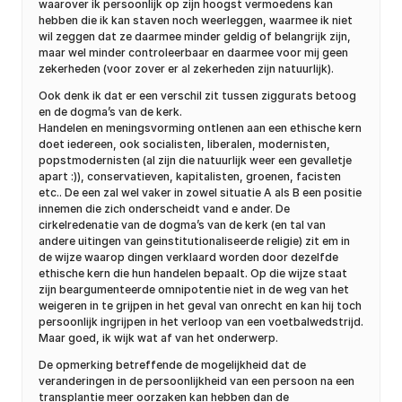
waarover ik persoonlijk op zijn hoogst vermoedens kan
hebben die ik kan staven noch weerleggen, waarmee ik niet
wil zeggen dat ze daarmee minder geldig of belangrijk zijn,
maar wel minder controleerbaar en daarmee voor mij geen
zekerheden (voor zover er al zekerheden zijn natuurlijk).
Ook denk ik dat er een verschil zit tussen ziggurats betoog
en de dogma’s van de kerk.
Handelen en meningsvorming ontlenen aan een ethische kern
doet iedereen, ook socialisten, liberalen, modernisten,
popstmodernisten (al zijn die natuurlijk weer een gevalletje
apart :)), conservatieven, kapitalisten, groenen, facisten
etc.. De een zal wel vaker in zowel situatie A als B een positie
innemen die zich onderscheidt vand e ander. De
cirkelredenatie van de dogma’s van de kerk (en tal van
andere uitingen van geinstitutionaliseerde religie) zit em in
de wijze waarop dingen verklaard worden door dezelfde
ethische kern die hun handelen bepaalt. Op die wijze staat
zijn beargumenteerde omnipotentie niet in de weg van het
weigeren in te grijpen in het geval van onrecht en kan hij toch
persoonlijk ingrijpen in het verloop van een voetbalwedstrijd.
Maar goed, ik wijk wat af van het onderwerp.
De opmerking betreffende de mogelijkheid dat de
veranderingen in de persoonlijkheid van een persoon na een
transplantie meer oorzaken kan hebben dan de