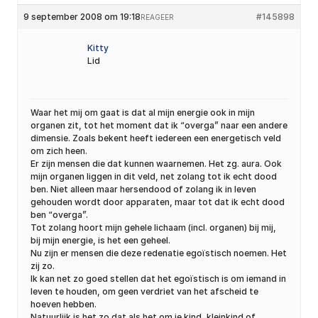
9 september 2008 om 19:18
#145898
REAGEER
Kitty
Lid
Waar het mij om gaat is dat al mijn energie ook in mijn
organen zit, tot het moment dat ik “overga” naar een andere
dimensie. Zoals bekent heeft iedereen een energetisch veld
om zich heen.
Er zijn mensen die dat kunnen waarnemen. Het zg. aura. Ook
mijn organen liggen in dit veld, net zolang tot ik echt dood
ben. Niet alleen maar hersendood of zolang ik in leven
gehouden wordt door apparaten, maar tot dat ik echt dood
ben “overga”.
Tot zolang hoort mijn gehele lichaam (incl. organen) bij mij,
bij mijn energie, is het een geheel.
Nu zijn er mensen die deze redenatie egoïstisch noemen. Het
zij zo.
Ik kan net zo goed stellen dat het egoïstisch is om iemand in
leven te houden, om geen verdriet van het afscheid te
hoeven hebben.
Natuurlijk is het zo dat als het om je kind, kleinkind of