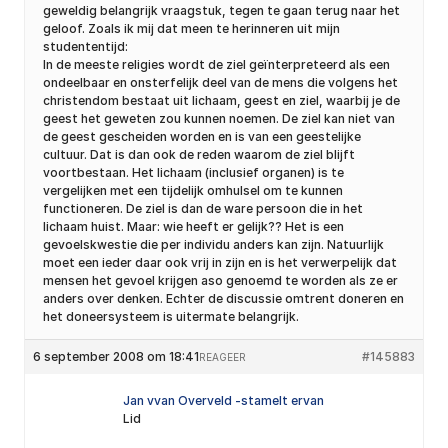
geweldig belangrijk vraagstuk, tegen te gaan terug naar het
geloof. Zoals ik mij dat meen te herinneren uit mijn
studententijd:
In de meeste religies wordt de ziel geïnterpreteerd als een
ondeelbaar en onsterfelijk deel van de mens die volgens het
christendom bestaat uit lichaam, geest en ziel, waarbij je de
geest het geweten zou kunnen noemen. De ziel kan niet van
de geest gescheiden worden en is van een geestelijke
cultuur. Dat is dan ook de reden waarom de ziel blijft
voortbestaan. Het lichaam (inclusief organen) is te
vergelijken met een tijdelijk omhulsel om te kunnen
functioneren. De ziel is dan de ware persoon die in het
lichaam huist. Maar: wie heeft er gelijk?? Het is een
gevoelskwestie die per individu anders kan zijn. Natuurlijk
moet een ieder daar ook vrij in zijn en is het verwerpelijk dat
mensen het gevoel krijgen aso genoemd te worden als ze er
anders over denken. Echter de discussie omtrent doneren en
het doneersysteem is uitermate belangrijk.
6 september 2008 om 18:41
#145883
REAGEER
Jan vvan Overveld -stamelt ervan
Lid