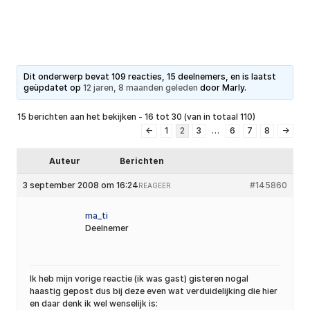
Dit onderwerp bevat 109 reacties, 15 deelnemers, en is laatst
geüpdatet op
12 jaren, 8 maanden geleden
door
Marly
.
15 berichten aan het bekijken - 16 tot 30 (van in totaal 110)
←
1
2
3
…
6
7
8
→
Auteur
Berichten
3 september 2008 om 16:24
#145860
REAGEER
ma_ti
Deelnemer
Ik heb mijn vorige reactie (ik was gast) gisteren nogal
haastig gepost dus bij deze even wat verduidelijking die hier
en daar denk ik wel wenselijk is: