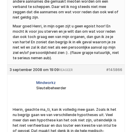
andere aannames die gemaakt meoten worden om een
verband te scheppen. Daar wil ik nog steeds niet mee
zeggen dat die aannames om wat voor reden dan ook wel of
niet geldig zijn.
Maar goed Henri, in mijn ogen zijt u geen egoist hoor! En
mocht ik voor jou sterven en je wilt dan om wat voor reden
dan ook toch graag een van mijn organen, dan gun ik ze je
van harte! En zoniet dan begrijp ik in elk geval waarom je ze
niet wil en zal ik dat niet als een persoonlijke aanval op mijn
ziel en/of persoonlijkheid zien :) . (flauw grapje natuurlijk, niet
te serieus nemen aub).
3 september 2008 om 19:09
#145866
REAGEER
Mindworkz
Sleutelbeheerder
Hierin, geachte ma_ti, kan ik volledig mee gaan. Zoals ik het
nu begrijp gaan we van verschillende hypotheses uit. Veel
meer dan een hypothese kan het ook niet zijn, uiteindelijk is
het niet verifieerbaar en dus louter een kwestie van intuïtie
of gevoel. Dat maakt het denk ik in de hele medisch-