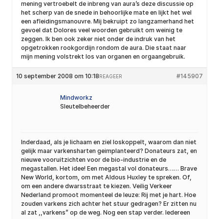
mening vertroebelt de inbreng van aura’s deze discussie op
het scherp van de snede in behoorlijke mate en lijkt het wel
een afleidingsmanouvre. Mij bekruipt zo langzamerhand het
gevoel dat Dolores veel woorden gebruikt om weinig te
zeggen. Ik ben ook zeker niet onder de indruk van het
opgetrokken rookgordijn rondom de aura. Die staat naar
mijn mening volstrekt los van organen en orgaangebruik.
10 september 2008 om 10:18
#145907
REAGEER
Mindworkz
Sleutelbeheerder
Inderdaad, als je lichaam en ziel loskoppelt, waarom dan niet
gelijk maar varkensharten geimplanteerd? Donateurs zat, en
nieuwe vooruitzichten voor de bio-industrie en de
megastallen. Het idee! Een megastal vol donateurs…… Brave
New World, kortom, om met Aldous Huxley te spreken. Of,
om een andere dwarsstraat te kiezen. Veilig Verkeer
Nederland promoot momenteel de leuze: Rij met je hart. Hoe
zouden varkens zich achter het stuur gedragen? Er zitten nu
al zat ,,varkens” op de weg. Nog een stap verder. Iedereen