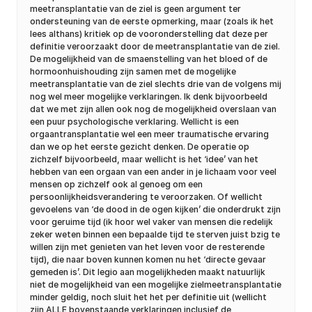
meetransplantatie van de ziel is geen argument ter
ondersteuning van de eerste opmerking, maar (zoals ik het
lees althans) kritiek op de vooronderstelling dat deze per
definitie veroorzaakt door de meetransplantatie van de ziel.
De mogelijkheid van de smaenstelling van het bloed of de
hormoonhuishouding zijn samen met de mogelijke
meetransplantatie van de ziel slechts drie van de volgens mij
nog wel meer mogelijke verklaringen. Ik denk bijvoorbeeld
dat we met zijn allen ook nog de mogelijkheid overslaan van
een puur psychologische verklaring. Wellicht is een
orgaantransplantatie wel een meer traumatische ervaring
dan we op het eerste gezicht denken. De operatie op
zichzelf bijvoorbeeld, maar wellicht is het ‘idee’ van het
hebben van een orgaan van een ander in je lichaam voor veel
mensen op zichzelf ook al genoeg om een
persoonlijkheidsverandering te veroorzaken. Of wellicht
gevoelens van ‘de dood in de ogen kijken’ die onderdrukt zijn
voor geruime tijd (ik hoor wel vaker van mensen die redelijk
zeker weten binnen een bepaalde tijd te sterven juist bzig te
willen zijn met genieten van het leven voor de resterende
tijd), die naar boven kunnen komen nu het ‘directe gevaar
gemeden is’. Dit legio aan mogelijkheden maakt natuurlijk
niet de mogelijkheid van een mogelijke zielmeetransplantatie
minder geldig, noch sluit het het per definitie uit (wellicht
zijn ALLE bovenstaande verklaringen inclusief de