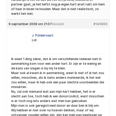
partner gaat, je het liefst nog je eigen hart eruit rukt om hem
of haar in leven te houden. Maar dat is niet realistisch, zo
werkt het niet.
9 september 2008 om 21:07
#145900
REAGEER
J. Poldervaart
Lid
Ik weet 1 ding zeker, dat ik om verschillende redenen niet in
aanmerking kom voor een ander hart. Er zijn er te weinig en
de kans van slagen is bij mij te klein.
Maar ook al kwam ik in aanmerking, weet ik niet of ik het zou
willen, misschien, als ik niets anders mankeerde, ik het wel
zou willen, maar ik heb ook een paar slechte voorbeelden die
mislukten.
Nu, zal ook niemand wat aan mijn hart hebben, het is er
slecht aan toe, toch heb ik een donorcodicil, want misschien
is er toch nog iets anders wat men kan gebruiken.
Mijn man is ook geregistreed donor en daar ben ik blij om.
Wij hebben er niet over na hoeven denken, maar of wij
ontvanger zouden willen zijn, dat kan men pas beslissen op