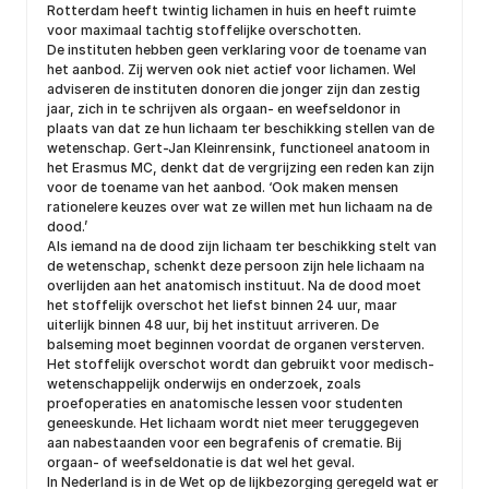
Rotterdam heeft twintig lichamen in huis en heeft ruimte
voor maximaal tachtig stoffelijke overschotten.
De instituten hebben geen verklaring voor de toename van
het aanbod. Zij werven ook niet actief voor lichamen. Wel
adviseren de instituten donoren die jonger zijn dan zestig
jaar, zich in te schrijven als orgaan- en weefseldonor in
plaats van dat ze hun lichaam ter beschikking stellen van de
wetenschap. Gert-Jan Kleinrensink, functioneel anatoom in
het Erasmus MC, denkt dat de vergrijzing een reden kan zijn
voor de toename van het aanbod. ‘Ook maken mensen
rationelere keuzes over wat ze willen met hun lichaam na de
dood.’
Als iemand na de dood zijn lichaam ter beschikking stelt van
de wetenschap, schenkt deze persoon zijn hele lichaam na
overlijden aan het anatomisch instituut. Na de dood moet
het stoffelijk overschot het liefst binnen 24 uur, maar
uiterlijk binnen 48 uur, bij het instituut arriveren. De
balseming moet beginnen voordat de organen versterven.
Het stoffelijk overschot wordt dan gebruikt voor medisch-
wetenschappelijk onderwijs en onderzoek, zoals
proefoperaties en anatomische lessen voor studenten
geneeskunde. Het lichaam wordt niet meer teruggegeven
aan nabestaanden voor een begrafenis of crematie. Bij
orgaan- of weefseldonatie is dat wel het geval.
In Nederland is in de Wet op de lijkbezorging geregeld wat er