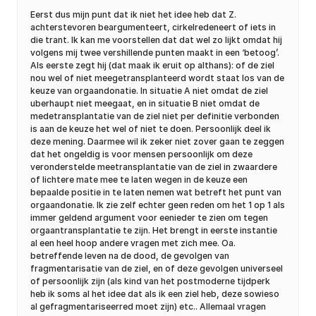
Eerst dus mijn punt dat ik niet het idee heb dat Z.
achterstevoren beargumenteert, cirkelredeneert of iets in
die trant. Ik kan me voorstellen dat dat wel zo lijkt omdat hij
volgens mij twee vershillende punten maakt in een ‘betoog’.
Als eerste zegt hij (dat maak ik eruit op althans): of de ziel
nou wel of niet meegetransplanteerd wordt staat los van de
keuze van orgaandonatie. In situatie A niet omdat de ziel
uberhaupt niet meegaat, en in situatie B niet omdat de
medetransplantatie van de ziel niet per definitie verbonden
is aan de keuze het wel of niet te doen. Persoonlijk deel ik
deze mening. Daarmee wil ik zeker niet zover gaan te zeggen
dat het ongeldig is voor mensen persoonlijk om deze
veronderstelde meetransplantatie van de ziel in zwaardere
of lichtere mate mee te laten wegen in de keuze een
bepaalde positie in te laten nemen wat betreft het punt van
orgaandonatie. Ik zie zelf echter geen reden om het 1 op 1 als
immer geldend argument voor eenieder te zien om tegen
orgaantransplantatie te zijn. Het brengt in eerste instantie
al een heel hoop andere vragen met zich mee. Oa.
betreffende leven na de dood, de gevolgen van
fragmentarisatie van de ziel, en of deze gevolgen universeel
of persoonlijk zijn (als kind van het postmoderne tijdperk
heb ik soms al het idee dat als ik een ziel heb, deze sowieso
al gefragmentariseerred moet zijn) etc.. Allemaal vragen