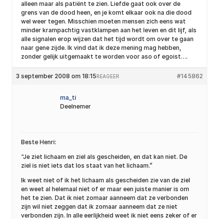
alleen maar als patiënt te zien. Liefde gaat ook over de
grens van de dood heen, en je komt elkaar ook na die dood
wel weer tegen. Misschien moeten mensen zich eens wat
minder krampachtig vastklampen aan het leven en dit lijf, als
alle signalen erop wijzen dat het tijd wordt om over te gaan
naar gene zijde. Ik vind dat ik deze mening mag hebben,
zonder gelijk uitgemaakt te worden voor aso of egoist….
3 september 2008 om 18:15
#145862
REAGEER
ma_ti
Deelnemer
Beste Henri:
“Je ziet lichaam en ziel als gescheiden, en dat kan niet. De
ziel is niet iets dat los staat van het lichaam.”
Ik weet niet of ik het lichaam als gescheiden zie van de ziel
en weet al helemaal niet of er maar een juiste manier is om
het te zien. Dat ik niet zomaar aanneem dat ze verbonden
zijn wil niet zeggen dat ik zomaar aanneem dat ze niet
verbonden zijn. In alle eerlijkheid weet ik niet eens zeker of er