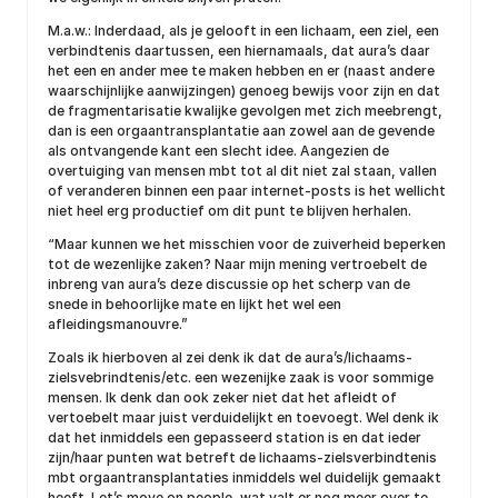
M.a.w.: Inderdaad, als je gelooft in een lichaam, een ziel, een
verbindtenis daartussen, een hiernamaals, dat aura’s daar
het een en ander mee te maken hebben en er (naast andere
waarschijnlijke aanwijzingen) genoeg bewijs voor zijn en dat
de fragmentarisatie kwalijke gevolgen met zich meebrengt,
dan is een orgaantransplantatie aan zowel aan de gevende
als ontvangende kant een slecht idee. Aangezien de
overtuiging van mensen mbt tot al dit niet zal staan, vallen
of veranderen binnen een paar internet-posts is het wellicht
niet heel erg productief om dit punt te blijven herhalen.
“Maar kunnen we het misschien voor de zuiverheid beperken
tot de wezenlijke zaken? Naar mijn mening vertroebelt de
inbreng van aura’s deze discussie op het scherp van de
snede in behoorlijke mate en lijkt het wel een
afleidingsmanouvre.”
Zoals ik hierboven al zei denk ik dat de aura’s/lichaams-
zielsvebrindtenis/etc. een wezenijke zaak is voor sommige
mensen. Ik denk dan ook zeker niet dat het afleidt of
vertoebelt maar juist verduidelijkt en toevoegt. Wel denk ik
dat het inmiddels een gepasseerd station is en dat ieder
zijn/haar punten wat betreft de lichaams-zielsverbindtenis
mbt orgaantransplantaties inmiddels wel duidelijk gemaakt
heeft. Let’s move on people, wat valt er nog meer over te