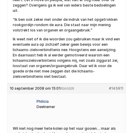
zeggen? Overigens ga ik wel van ieders beste bedoelingen
uit.
“Ik ben ook zeker niet onder de indruk van het opgetrokken
rookgordijn rondom de aura. Die staat naar mijn mening
volstrekt los van organen en orgaangebruik.”
Ik weet niet of ik die woorden zou gebruiken maar ik vind een
eventuele aura op zichzelf zeker geen bewijs voor een
lichaams-zielsverbindtenis nee. Hoogstens een aanwijzing.
En daarnaast heb ik al eerder gemotiveerd waarom een
lichaamszielsverbintenis volgens mij, net zoals ziggurat zei,
losstaat van organen/orgaangebruik. Daar wil ik voor de
goede orde niet mee zeggen dat die lichaams-
zielsverbindtenis niet bestaat.
10 september 2008 om 15:01
#145911
REAGEER
Philicia
Deelnemer
Wil niet nog meer hete kolen op het vuur gooien… maar als