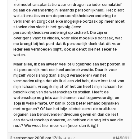
zielmedetransplantatie waar en dragen ze ieder cumulatief
bij aan de verandering in iemands persoonlijkheid). Het biedt
wel alternatieven om de persoonlijkheidsverandering te
verklaren en zorgt dat elke mogelijke oorzaak op meer moet
stoelen dan slechts het gevolg (lees:
persoonlijkheidsverandering) op zichzelf. Die zijn er
overigens vast te vinden, voor elke mogelijke oorzaak, wat
me brengt bij het punt dat ik persoonlijk denk dat dit voor
ieder een vermoeden blijft, ook al denkt die het zeker te
weten.
Maar allee, ik ben alweer veel te uitgebreid aan het posten. Ik
zit persoonlijk met een heel andere kwestie. Daar ik voor
mijzelf vooralsnog (kan altiujd veranderen) van het
vermoeden uitga dat als ik al een ziel heb, deze losstaat van
mijn lichaam, vraag ik mij af of het zin heeft mijn lichaam ter
beschikking van de wetenschap te stellen. Heeft de
wetenschap nog iets aan lichamen zoal tegenwoordig, en
zoja in welke mate. Of kan ik toch beter iemand blijmaken
met organen? Of kan het bijv. allebei: eerst de bruikbare
organen aan behoevende individuen geven en dan de rest
aan de wetenschap doneren, en hebben die nog iets aan die
rest? Wie weet hier meer van (meer dan ik iig)?
3 september 2008 om 17:11
#145861
REAGEER