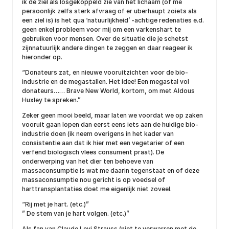
ik de ziel als losgekoppeld zie van het lichaam (of me
persoonlijk zelfs sterk afvraag of er uberhaupt zoiets als
een ziel is) is het qua ‘natuurlijkheid’ -achtige redenaties e.d.
geen enkel probleem voor mij om een varkenshart te
gebruiken voor mensen. Over de situatie die je schetst
zijnnatuurlijk andere dingen te zeggen en daar reageer ik
hieronder op.
“Donateurs zat, en nieuwe vooruitzichten voor de bio-
industrie en de megastallen. Het idee! Een megastal vol
donateurs…… Brave New World, kortom, om met Aldous
Huxley te spreken.”
Zeker geen mooi beeld, maar laten we voordat we op zaken
vooruit gaan lopen dan eerst eens iets aan de huidige bio-
industrie doen (ik neem overigens in het kader van
consistentie aan dat ik hier met een vegetarier of een
verfend biologisch vlees consument praat). De
onderwerping van het dier ten behoeve van
massaconsumptie is wat me daarin tegenstaat en of deze
massaconsumptie nou gericht is op voedsel of
harttransplantaties doet me eigenlijk niet zoveel.
“Rij met je hart. (etc.)”
” De stem van je hart volgen. (etc.)”
Als fan van Claude Levi Strauss (niet te verwarren met de