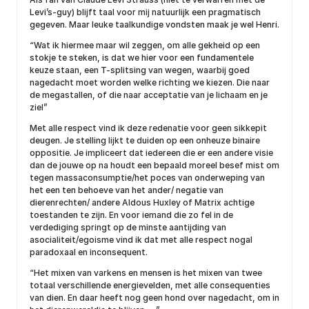
Levi’s-guy) blijft taal voor mij natuurlijk een pragmatisch
gegeven. Maar leuke taalkundige vondsten maak je wel Henri.
“Wat ik hiermee maar wil zeggen, om alle gekheid op een
stokje te steken, is dat we hier voor een fundamentele
keuze staan, een T-splitsing van wegen, waarbij goed
nagedacht moet worden welke richting we kiezen. Die naar
de megastallen, of die naar acceptatie van je lichaam en je
ziel”
Met alle respect vind ik deze redenatie voor geen sikkepit
deugen. Je stelling lijkt te duiden op een onheuze binaire
oppositie. Je impliceert dat iedereen die er een andere visie
dan de jouwe op na houdt een bepaald moreel besef mist om
tegen massaconsumptie/het poces van onderweping van
het een ten behoeve van het ander/ negatie van
dierenrechten/ andere Aldous Huxley of Matrix achtige
toestanden te zijn. En voor iemand die zo fel in de
verdediging springt op de minste aantijding van
asocialiteit/egoisme vind ik dat met alle respect nogal
paradoxaal en inconsequent.
“Het mixen van varkens en mensen is het mixen van twee
totaal verschillende energievelden, met alle consequenties
van dien. En daar heeft nog geen hond over nagedacht, om in