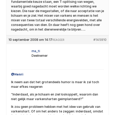
fundamentele keuze staan, een T-splitsing van wegen,
waarbij goed nagedacht moet worden welke richting we
kiezen. Die naar de megastallen, of die naar acceptatie van je
lichaam en je ziel. Het mixen van varkens en mensen is het
mixen van twee totaal verschillende energievelden, met alle
consequenties van dien. En daar heeft nog geen hond over
nagedacht, om in het dierenwereldje te blijven…..
10 september 2008 om 14:17
#145910
REAGEER
ma_ti
Deelnemer
@Henri
Ik neem aan dat het grotendeels humor is maar ik zal toch
maar efkes reageren
“Inderdaad, als je lichaam en ziel loskoppelt, waarom dan
niet gelijk maar varkensharten geimplanteerd?”
Ik zou geen probleem hebben met het idee van gebruik van
varkenshart. Of om het anders te zeggen: inderdaad, omdat