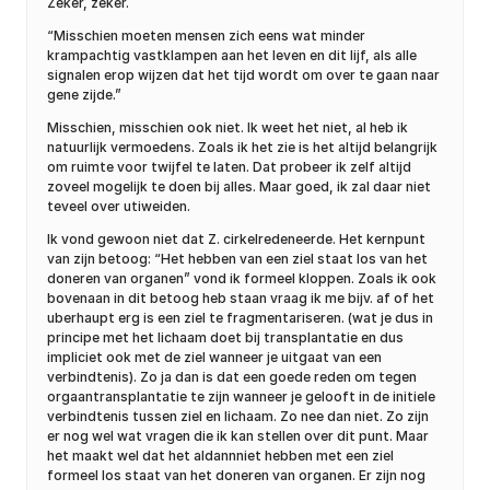
Zeker, zeker.
“Misschien moeten mensen zich eens wat minder
krampachtig vastklampen aan het leven en dit lijf, als alle
signalen erop wijzen dat het tijd wordt om over te gaan naar
gene zijde.”
Misschien, misschien ook niet. Ik weet het niet, al heb ik
natuurlijk vermoedens. Zoals ik het zie is het altijd belangrijk
om ruimte voor twijfel te laten. Dat probeer ik zelf altijd
zoveel mogelijk te doen bij alles. Maar goed, ik zal daar niet
teveel over utiweiden.
Ik vond gewoon niet dat Z. cirkelredeneerde. Het kernpunt
van zijn betoog: “Het hebben van een ziel staat los van het
doneren van organen” vond ik formeel kloppen. Zoals ik ook
bovenaan in dit betoog heb staan vraag ik me bijv. af of het
uberhaupt erg is een ziel te fragmentariseren. (wat je dus in
principe met het lichaam doet bij transplantatie en dus
impliciet ook met de ziel wanneer je uitgaat van een
verbindtenis). Zo ja dan is dat een goede reden om tegen
orgaantransplantatie te zijn wanneer je gelooft in de initiele
verbindtenis tussen ziel en lichaam. Zo nee dan niet. Zo zijn
er nog wel wat vragen die ik kan stellen over dit punt. Maar
het maakt wel dat het aldannniet hebben met een ziel
formeel los staat van het doneren van organen. Er zijn nog