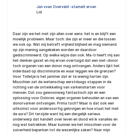
Jan vvan Overveld -stamelt ervan
Lid
Daar zijn we het met zijn allen over eens: het is en blijft een
moeilijk probleem. Maar toch: die zijn er meer en die lossen
we ook op. Wat mij betreft vrijheid blijheid en mag niemand
op zijn mening aangekeken worden en daardoor
gediscrimineerd. Op welke wijze dan ook. Ma-ti heeft mij aan
het denken gezet en mij ervan overtuigd dat een niet-donor
toch organen van een donor mag ontvangen. Anders lijkt het
inderdaad op discriminatie en waar leggen we de grenzen?
Voor Tolletje is het jammer dat er te weinig harten zijn.
Misschien zet de wetenschap eerstdaags stappen in de
richting van de ontwikkeling van varkensharten voor
mensen. Dat zou gewoonweg fantastisch zijn en een
oplossing voor Dolores: eigen organen behouden en van een
donorvarken ontvangen. Prima toch? Maar is dat ook een
uitkomst voor andersoortig gelovigen en hoe staat het met
de aura? Dit terzijde want bij een dergelijk serieus
onderwerp dat handelt over leven en dood wil ik vanalles en
nog wat betrekken. Maar kunnen we het misschien voor de
zuiverheid beperken tot de wezenlijke zaken? Naar mijn