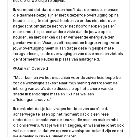
het dierenwereldje te blijven…..”
Ik vermoed dat dat de reden heeft dat de meeste mensen
die daarmee bezig zijn er niet 0dezelfde overtuiging op na
houden als jij. In dat geval hebben ze er dus niet niet over
nagedacht omdat ze het ‘over het hoofd hebben gezien’
maar omdat zij er een andere visie dan de jouwe op na
houden, en niet denken dat er vermeende energievelden
gemixt worden. Waar je zelf respect en begrip vraagt voor
jouw overtuiging neem ik aan dat je deze in gelijke mate
terugverleent, en de overwegingen van deze mensen ziet als
geinformeerde keuzes in plaats van nalatigheid.
@Jan van Overveld
“Maar kunnen we het misschien voor de zuiverheid beperken
tot de wezenlijke zaken? Naar mijn mening vertroebelt de
inbreng van aura’s deze discussie op het scherp van de
snede in behoorlijke mate en lijkt het wel een
afleidingsmanouvre.”
Ik denk niet dat je kan vragen het idee van aura’s e.d.
achterwege te laten op het moment dat dit een reeel
onderdeel uitmaakt van de keuzes die mensen maken mbt
dit onderwerp. Wat je wel kan zeggen, en waamree ik het ook
wel eens ben, is dat we op een dwaalspoor beland zijn en dat
we eigenlijk in cirkels blijven praten.