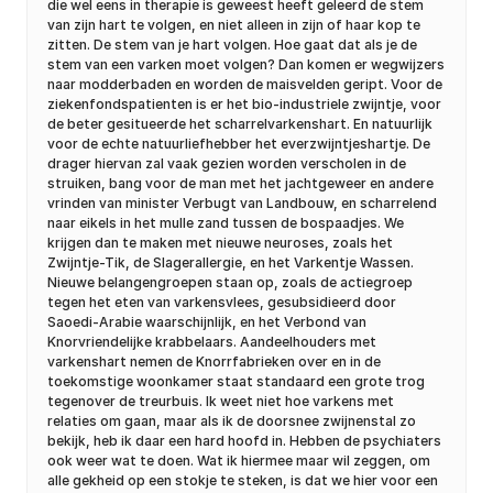
die wel eens in therapie is geweest heeft geleerd de stem
van zijn hart te volgen, en niet alleen in zijn of haar kop te
zitten. De stem van je hart volgen. Hoe gaat dat als je de
stem van een varken moet volgen? Dan komen er wegwijzers
naar modderbaden en worden de maisvelden geript. Voor de
ziekenfondspatienten is er het bio-industriele zwijntje, voor
de beter gesitueerde het scharrelvarkenshart. En natuurlijk
voor de echte natuurliefhebber het everzwijntjeshartje. De
drager hiervan zal vaak gezien worden verscholen in de
struiken, bang voor de man met het jachtgeweer en andere
vrinden van minister Verbugt van Landbouw, en scharrelend
naar eikels in het mulle zand tussen de bospaadjes. We
krijgen dan te maken met nieuwe neuroses, zoals het
Zwijntje-Tik, de Slagerallergie, en het Varkentje Wassen.
Nieuwe belangengroepen staan op, zoals de actiegroep
tegen het eten van varkensvlees, gesubsidieerd door
Saoedi-Arabie waarschijnlijk, en het Verbond van
Knorvriendelijke krabbelaars. Aandeelhouders met
varkenshart nemen de Knorrfabrieken over en in de
toekomstige woonkamer staat standaard een grote trog
tegenover de treurbuis. Ik weet niet hoe varkens met
relaties om gaan, maar als ik de doorsnee zwijnenstal zo
bekijk, heb ik daar een hard hoofd in. Hebben de psychiaters
ook weer wat te doen. Wat ik hiermee maar wil zeggen, om
alle gekheid op een stokje te steken, is dat we hier voor een