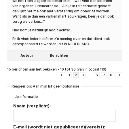
we het toch uitgebreid bespreken… wat vind dan iedereen
van organen + reïncarnatie… Als je in reïncarnatie gelooft
dan lijkt het me ook niet verstandig om donor te worden…
Want als je dan een varkenshart zou krijgen, keer je dan ook
terug als varken…?
Hier kom je natuurlijk nooit achter…
En ik vind: Ieder heeft er z’n mening over en dat dient ook
gerespecteerd te worden, dit is NEDERLAND
Auteur
Berichten
15 berichten aan het bekijken - 16 tot 30 (van in totaal 110)
←
1
2
3
…
6
7
8
→
Reageer op: Aan mijn lijf geen polonaise
Je informatie:
Naam (verplicht):
E-mail (wordt niet gepubliceerd)(vereist):