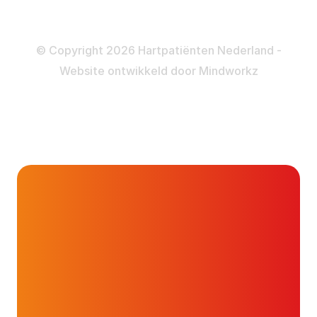
Disclaimer
Privacy- en Cookiebeleid
© Copyright 2026 Hartpatiënten Nederland -
Website ontwikkeld door
Mindworkz
sporten na/met
hartfalen