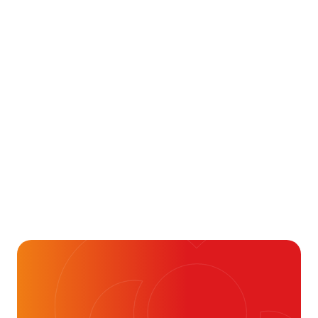
Aandoening, Behandeling, Gezondheid & Aandoeningen, 
Je kunt vaak veel meer
dan je denkt
16 juli 2026
Alvast ontzettend bedankt!
Help mee en doneer