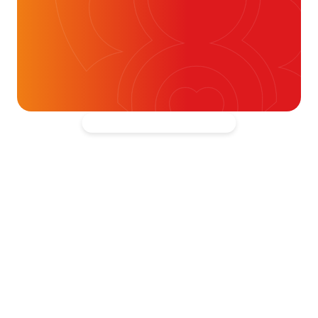
ouw donatie kunnen we 1,7 miljoen
t- en vaatpatiënten onafhankelijk
blijven ondersteunen.