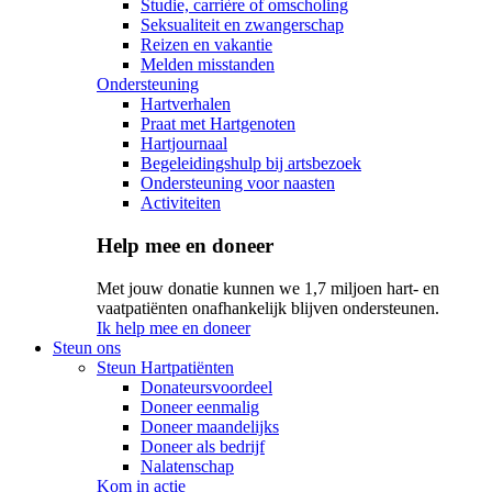
Studie, carrière of omscholing
Seksualiteit en zwangerschap
Reizen en vakantie
Melden misstanden
Ondersteuning
Hartverhalen
Praat met Hartgenoten
Hartjournaal
Begeleidingshulp bij artsbezoek
Ondersteuning voor naasten
Activiteiten
Help mee en doneer
Met jouw donatie kunnen we 1,7 miljoen hart- en
vaatpatiënten onafhankelijk blijven ondersteunen.
Ik help mee en doneer
Steun ons
Steun Hartpatiënten
Donateursvoordeel
Doneer eenmalig
Doneer maandelijks
Doneer als bedrijf
Nalatenschap
Kom in actie