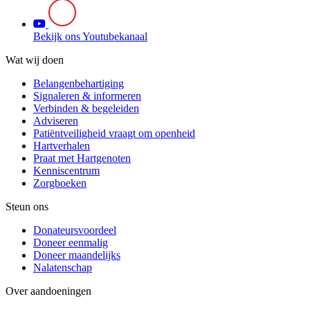
Bekijk ons Youtubekanaal
Wat wij doen
Belangenbehartiging
Signaleren & informeren
Verbinden & begeleiden
Adviseren
Patiëntveiligheid vraagt om openheid
Hartverhalen
Praat met Hartgenoten
Kenniscentrum
Zorgboeken
Steun ons
Donateursvoordeel
Doneer eenmalig
Doneer maandelijks
Nalatenschap
Over aandoeningen