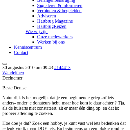
Belangenbehartiging
Signaleren & informeren
Verbinden & begeleiden
Adviseren
Hartbrug Magazine
HartbrugReizen
Wie wij zijn
Onze medewerkers
Werken bij ons
Kenniscentrum
Contact
30 augustus 2010 om 09:43
#144413
Wandeltheo
Deelnemer
Beste Denise,
Natuurlijk is het mogelijk dat je een beginnende griep -of iets
anders- onder je donateurs hebt, maar hoe kom je daar achter ? Tja,
als de huisarts niet constateert, zit er maar één ding op, en dat is:
probeer afleiding te zoeken.
Hoe doe je dat? Zoek een hobby, je kunt vast wel iets bedenken dat
je leuk vindt, maar DOE iets. En begin eens om een blokje rond te