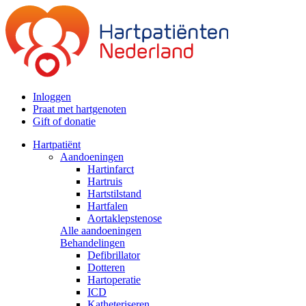
Inloggen
Praat met hartgenoten
Gift of donatie
Hartpatiënt
Aandoeningen
Hartinfarct
Hartruis
Hartstilstand
Hartfalen
Aortaklepstenose
Alle aandoeningen
Behandelingen
Defibrillator
Dotteren
Hartoperatie
ICD
Katheteriseren